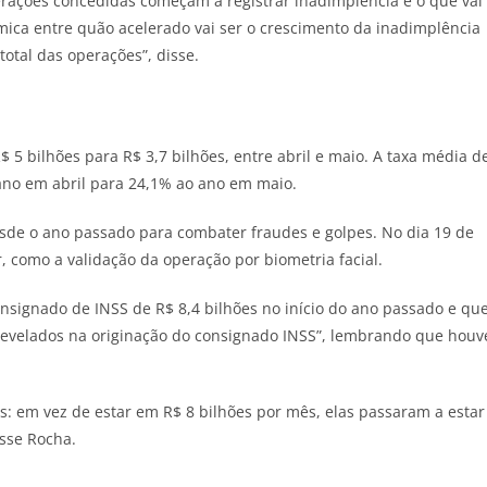
perações concedidas começam a registrar inadimplência e o que vai
mica entre quão acelerado vai ser o crescimento da inadimplência
otal das operações”, disse.
$ 5 bilhões para R$ 3,7 bilhões, entre abril e maio. A taxa média d
 ano em abril para 24,1% ao ano em maio.
sde o ano passado para combater fraudes e golpes. No dia 19 de
, como a validação da operação por biometria facial.
nsignado de INSS de R$ 8,4 bilhões no início do ano passado e qu
revelados na originação do consignado INSS”, lembrando que houv
es: em vez de estar em R$ 8 bilhões por mês, elas passaram a estar
isse Rocha.