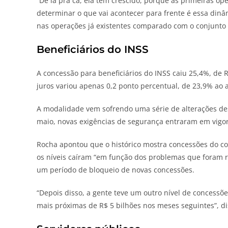
“De lá pra cá, ela tem crescido, porque as primeiras o
determinar o que vai acontecer para frente é essa dinâ
nas operações já existentes comparado com o conjunto t
Beneficiários do INSS
A concessão para beneficiários do INSS caiu 25,4%, de R
juros variou apenas 0,2 ponto percentual, de 23,9% ao
A modalidade vem sofrendo uma série de alterações de
maio, novas exigências de segurança entraram em vigor
Rocha apontou que o histórico mostra concessões do co
os níveis caíram “em função dos problemas que foram 
um período de bloqueio de novas concessões.
“Depois disso, a gente teve um outro nível de concessõ
mais próximas de R$ 5 bilhões nos meses seguintes”, d