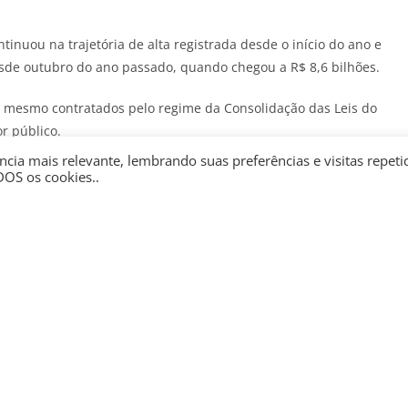
inuou na trajetória de alta registrada desde o início do ano e
sde outubro do ano passado, quando chegou a R$ 8,6 bilhões.
, mesmo contratados pelo regime da Consolidação das Leis do
r público.
cia mais relevante, lembrando suas preferências e visitas repeti
o público? Inscreva-se na newsletter Por Dentro da Máquina. É
DOS os cookies..
 para 23,6% ao ano entre abril e maio, mas permanece
 variando de 23,6% a 23,9% ao ano.
es públicos também vem subindo desde o início do ano. Só entre
a 97,4 meses.
áximo desse prazo de 96 parcelas para 120, como previsto no