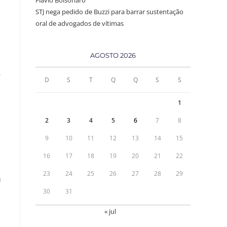
Flávio Bolsonaro
STJ nega pedido de Buzzi para barrar sustentação
oral de advogados de vítimas
AGOSTO 2026
,
D
S
T
Q
Q
S
S
1
2
3
4
5
6
7
8
9
10
11
12
13
14
15
16
17
18
19
20
21
22
23
24
25
26
27
28
29
u
30
31
« jul