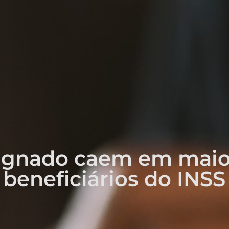
ignado caem em maio 
 beneficiários do INSS