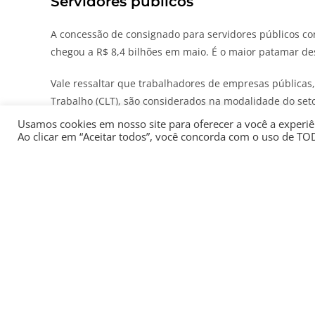
Servidores públicos
A concessão de consignado para servidores públicos cont
chegou a R$ 8,4 bilhões em maio. É o maior patamar de
Vale ressaltar que trabalhadores de empresas públicas
Trabalho (CLT), são considerados na modalidade do seto
Usamos cookies em nosso site para oferecer a você a experiên
Quer acompanhar os principais fatos ligados ao serviç
Ao clicar em “Aceitar todos”, você concorda com o uso de TO
grátis!
A taxa média de juros nessa categoria passou de 23,9%
relativamente estável desde novembro do ano passado,
Por fim, o prazo médio das operações para os servidor
abril e maio, essa estatística passou de 94,2 meses par
Em 20 de maio, entrou em vigor a expansão do limite m
Decreto 12.957/2026.