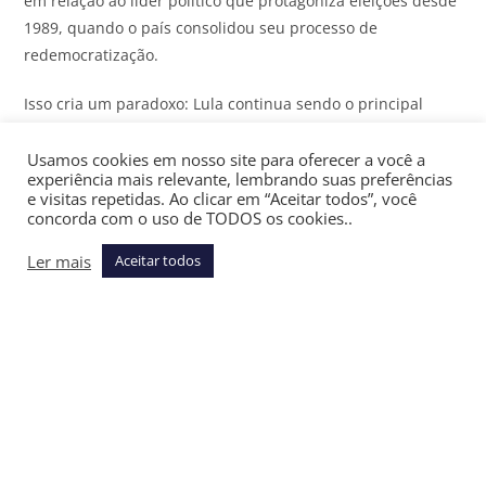
em relação ao líder político que protagoniza eleições desde
1989, quando o país consolidou seu processo de
redemocratização.
Isso cria um paradoxo: Lula continua sendo o principal
ativo político da esquerda, ao mesmo tempo em que se
tornou um ônus para o crescimento de seu campo.
Usamos cookies em nosso site para oferecer a você a
experiência mais relevante, lembrando suas preferências
Nenhum político hoje tem tantos votos quanto ele, mas
e visitas repetidas. Ao clicar em “Aceitar todos”, você
tampouco existe alguém no Brasil com rejeição maior,
concorda com o uso de TODOS os cookies..
exceto talvez Jair Bolsonaro.
Ler mais
Aceitar todos
Diante desse quadro, qualquer voto conta e pode fazer a
diferença em outubro. Daí a gama tão variada de medidas,
que vai das compras na Shopee às bombas de combustível,
da folha de pagamentos aos pedágios nas rodovias.
Assine gratuitamente a newsletter Últimas Notícias do
JOTA
e receba as principais notícias jurídicas e políticas do dia
no seu email