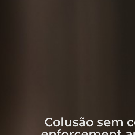
Colusão sem co
enforcement an