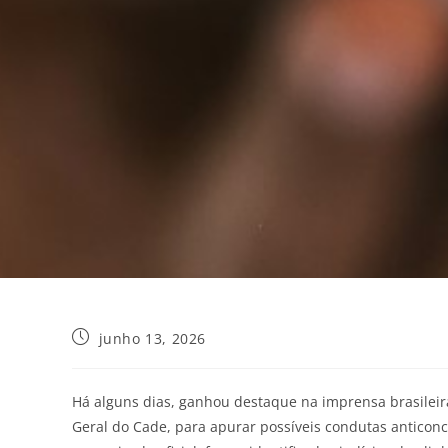
junho 13, 2026
Há alguns dias, ganhou destaque na imprensa brasileir
Geral do Cade, para apurar possíveis condutas anticon