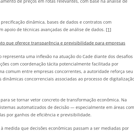
inhamento de preços em rotas relevantes, com base na análise de
 precificação dinâmica, bases de dados e contratos com
com apoio de técnicas avançadas de análise de dados.
[1]
o que oferece transparência e previsibilidade para empresas
o representa uma inflexão na atuação do Cade diante dos desafios
ões com coordenação tácita potencialmente facilitada por
orma comum entre empresas concorrentes, a autoridade reforça seu
 dinâmicas concorrenciais associadas ao processo de digitalizaçã
ta para se tornar vetor concreto de transformação econômica. Na
istemas automatizados de decisão — especialmente em áreas co
das por ganhos de eficiência e previsibilidade.
o, à medida que decisões econômicas passam a ser mediadas por