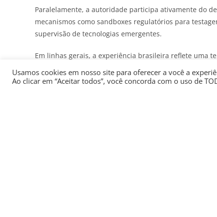
Paralelamente, a autoridade participa ativamente do deba
mecanismos como sandboxes regulatórios para testage
supervisão de tecnologias emergentes.
Em linhas gerais, a experiência brasileira reflete uma t
seu ferramental diante de uma economia cada vez ma
Usamos cookies em nosso site para oferecer a você a experiên
interação humana podem emergir da interação entre sis
Ao clicar em “Aceitar todos”, você concorda com o uso de TO
Assine gratuitamente a newsletter Últimas Notícias do
seu email
Nesse cenário, a questão central deixa de ser se o uso d
independentes e afeta a dinâmica competitiva a ponto
palavras, se tais tecnologias reforçam a rivalidade ou f
Ao combinar
enforcement
concreto e reflexão regulatóri
o Cade desenvolve seus precedentes e suas capacidades 
americanas na tarefa comum de assegurar concorrência