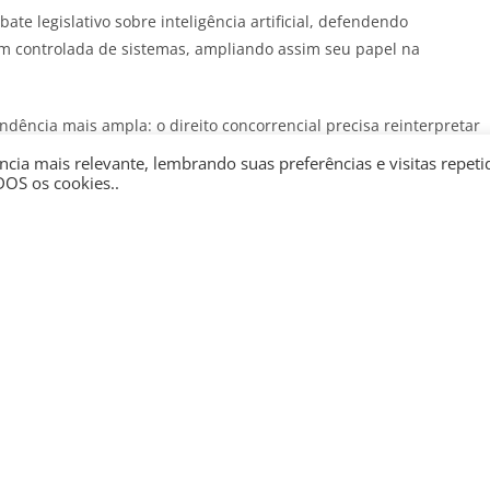
te legislativo sobre inteligência artificial, defendendo
m controlada de sistemas, ampliando assim seu papel na
endência mais ampla: o direito concorrencial precisa reinterpretar
is automatizada. Comportamentos que antes dependiam de
cia mais relevante, lembrando suas preferências e visitas repeti
temas capazes de aprender e otimizar resultados coletivos.
DOS os cookies..
JOTA
e receba as principais notícias jurídicas e políticas do dia no
e IA será escrutinado, passando a ser se tal uso influencia decisõe
 de prejudicar o bom funcionamento de mercados. Em outras
acilitam formas silenciosas de coordenação.
a, o Brasil assume papel de laboratório para a região. A forma com
institucionais tende a influenciar outras autoridades latino-
 efetiva em mercados cada vez mais determinados por algoritmos