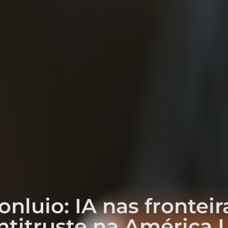
nluio: IA nas fronteir
titruste na América L