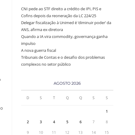
CNI pede ao STF direito a crédito de IPI, PIS e
Cofins depois da reoneração da LC 224/25
Delegar fiscalização à Unimed é ‘diminuir poder’ da
ANS, afirma ex-diretora
Quando a IA vira commodity, governança ganha
impulso
A nova guerra fiscal
Tribunais de Contas e o desafio dos problemas
complexos no setor público
o
AGOSTO 2026
D
S
T
Q
Q
S
S
mo
1
2
3
4
5
6
7
8
9
10
11
12
13
14
15