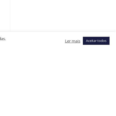
das.
Ler mais
Aceitar todos
s
o
.