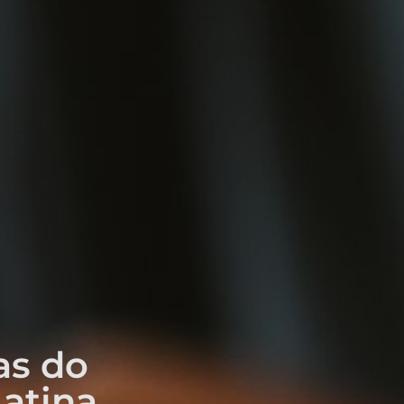
as do
atina