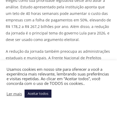
elegeu como sua prioridade legislativa deste ano adiar a
análise. Estudo apresentado pela instituição aponta que
um teto de 40 horas semanais pode aumentar o custo das
empresas com a folha de pagamentos em 50%, elevando de
R$ 178,2 a R$ 267,2 bilhões por ano. Além disso, a redução
da jornada é o principal tema do governo Lula para 2026, e
deve ser usado como argumento eleitoral.
A redução da jornada também preocupa as administrações
estaduais e municipais. A Frente Nacional de Prefeitos
(FNP), que representa as gestões de médios e grandes
Usamos cookies em nosso site para oferecer a você a
municípios, firmou posicionamento pelo adiamento da
experiência mais relevante, lembrando suas preferências
discussão para depois das eleições. Prevendo impacto
e visitas repetidas. Ao clicar em “Aceitar todos”, você
concorda com o uso de TODOS os cookies..
sobre as contas municipais, a entidade contratou uma
pesquisa econômica para avaliar qual seria o impacto total.
Ler mais
Aceitar todos
Próximos passos
Como a CCJ analisa apenas a admissibilidade e