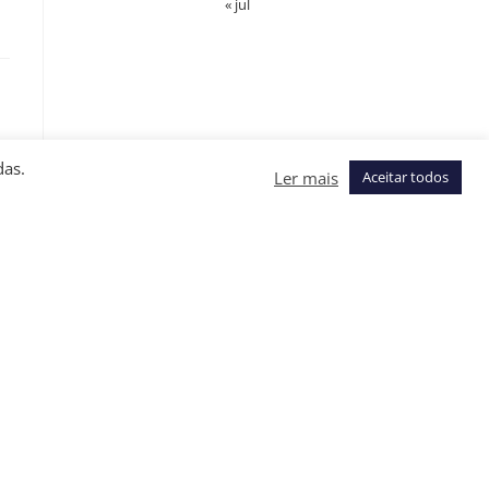
« jul
das.
Ler mais
Aceitar todos