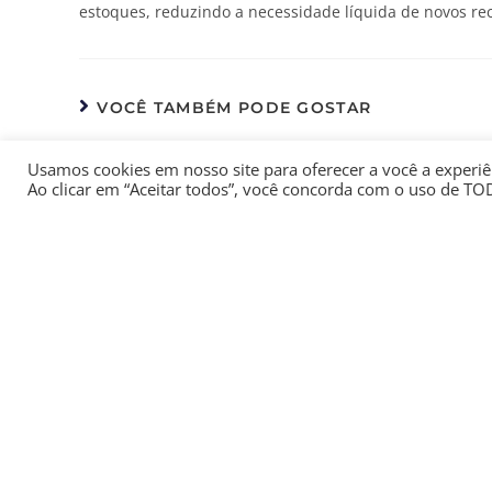
estoques, reduzindo a necessidade líquida de novos re
VOCÊ TAMBÉM PODE GOSTAR
Redução de jornada e seu
O caso 
Usamos cookies em nosso site para oferecer a você a experiên
Ao clicar em “Aceitar todos”, você concorda com o uso de TO
custo invisível
setembro 29, 2025
LOCALIZAÇÃO
Rua Michigan, 530 Jardim Iguaçu