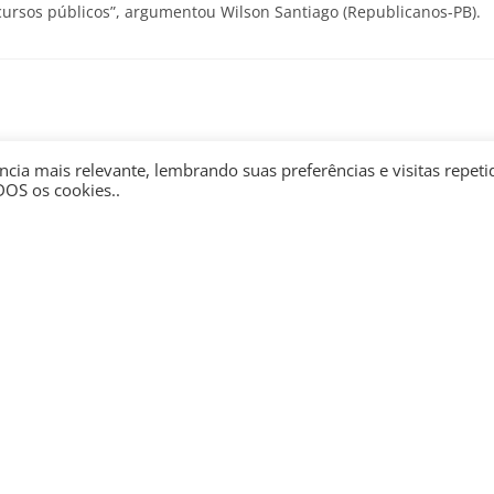
cursos públicos”, argumentou Wilson Santiago (Republicanos-PB).
Galeão e inovação
Quem são os possíveis
cia mais relevante, lembrando suas preferências e visitas repeti
DOS os cookies..
consensual
candidatos a governador de
São Paulo nas eleições 2026
abril 3, 2026
janeiro 12, 2026
Nossa trajetória tem como parâmetro a
credibilidade, confiança, somadas a
agilidade, seriedade e profissionalismo