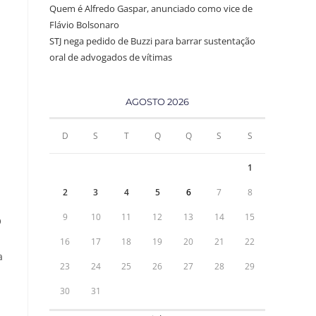
Quem é Alfredo Gaspar, anunciado como vice de
Flávio Bolsonaro
STJ nega pedido de Buzzi para barrar sustentação
oral de advogados de vítimas
AGOSTO 2026
D
S
T
Q
Q
S
S
1
2
3
4
5
6
7
8
9
10
11
12
13
14
15
O
u
16
17
18
19
20
21
22
a
23
24
25
26
27
28
29
30
31