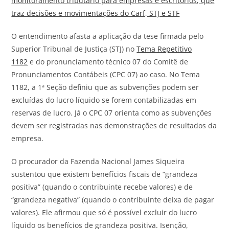
monitoramento tributário para empresas e escritórios, que
traz decisões e movimentações do Carf, STJ e STF
O entendimento afasta a aplicação da tese firmada pelo
Superior Tribunal de Justiça (STJ) no
Tema Repetitivo
1182
e
do
pronunciamento técnico 07
do
Comitê de
Pronunciamentos Contábeis (CPC 07) ao caso. No Tema
1182, a 1ª Seção definiu que as subvenções podem ser
excluídas
do
lucro líquido se forem contabilizadas em
reservas de lucro. Já o CPC 07 orienta como as subvenções
devem ser registradas nas demonstrações de resultados da
empresa.
O procurador da Fazenda Nacional James Siqueira
sustentou que existem benefícios fiscais de “grandeza
positiva” (quando o contribuinte recebe valores) e de
“grandeza negativa” (quando o contribuinte deixa de pagar
valores). Ele afirmou que só
é
possível excluir
do
lucro
líquido os benefícios de grandeza positiva. Isenção,