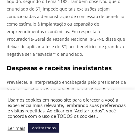
líquido, segundo o Tema 1182. Também observou que o
enunciado
do
STJ impede que tais exclusões sejam
condicionadas à demonstração de concessão de benefício
como estímulo à implantação ou expansão de
empreendimentos econômicos. Em resposta à
Procuradoria-Geral da Fazenda Nacional (PGFN), disse que
deixar de aplicar a tese
do
STJ aos benefícios de grandeza
negativa seria “esvaziar” o enunciado.
Despesas e receitas inexistentes
Prevaleceu a interpretação encabeçada pelo presidente da
turma, conselheiro Fernando Beltcher da Silva. Para o
julgador, “
é
completamente absurdo registar contabilmente
Usamos cookies em nosso site para oferecer a você a
despesas e receitas que não existem”. E a contribuinte, nas
experiência mais relevante, lembrando suas preferências
e visitas repetidas. Ao clicar em “Aceitar todos”, você
palavras dele, “não pode, a partir de uma tese, inventar
concorda com o uso de TODOS os cookies..
para tirar proveito
do
enunciado”.
Ler mais
Aceitar todos
Ainda de acordo com Silva, benefícios concedidos