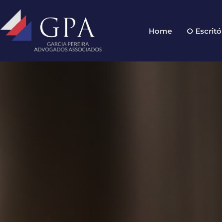
Home
O Escritó