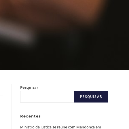
Pesquisar
PESQUISAR
Recentes
Ministro da Justiça se reúne com Mendonça em