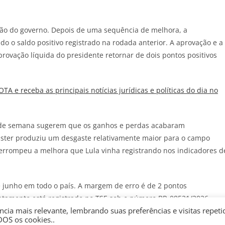
ção do governo. Depois de uma sequência de melhora, a
do o saldo positivo registrado na rodada anterior. A aprovação e a
ovação líquida do presidente retornar de dois pontos positivos
JOTA
e receba as principais notícias jurídicas e políticas do dia no
 de semana sugerem que os ganhos e perdas acabaram
ter produziu um desgaste relativamente maior para o campo
errompeu a melhora que Lula vinha registrando nos indicadores d
e junho em todo o país. A margem de erro é de 2 pontos
antamento está registrado no TSE sob o número BR-08521/2026.
cia mais relevante, lembrando suas preferências e visitas repeti
DOS os cookies..