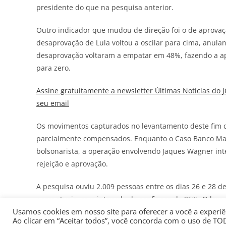
presidente do que na pesquisa anterior.
Outro indicador que mudou de direção foi o de aprova
desaprovação de Lula voltou a oscilar para cima, anulan
desaprovação voltaram a empatar em 48%, fazendo a apr
para zero.
Assine gratuitamente a newsletter Últimas Notícias do
seu email
Os movimentos capturados no levantamento deste fim
parcialmente compensados. Enquanto o Caso Banco Mas
bolsonarista, a operação envolvendo Jaques Wagner int
rejeição e aprovação.
A pesquisa ouviu 2.009 pessoas entre os dias 26 e 28 d
percentuais, com intervalo de confiança de 95%. O lev
Usamos cookies em nosso site para oferecer a você a experiên
Ao clicar em “Aceitar todos”, você concorda com o uso de TO