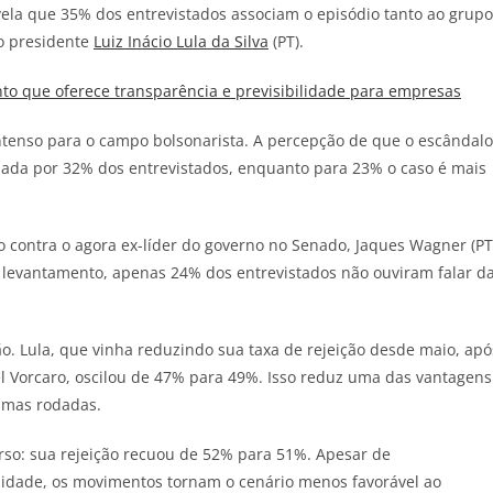
vela que 35% dos entrevistados associam o episódio tanto ao grupo
do presidente
Luiz Inácio Lula da Silva
(PT).
o que oferece transparência e previsibilidade para empresas
intenso para o campo bolsonarista. A percepção de que o escândalo
lhada por 32% dos entrevistados, enquanto para 23% o caso é mais
o contra o agora ex-líder do governo no Senado, Jaques Wagner (PT
o levantamento, apenas 24% dos entrevistados não ouviram falar d
o. Lula, que vinha reduzindo sua taxa de rejeição desde maio, apó
el Vorcaro, oscilou de 47% para 49%. Isso reduz uma das vantagens
imas rodadas.
erso: sua rejeição recuou de 52% para 51%. Apesar de
lidade, os movimentos tornam o cenário menos favorável ao