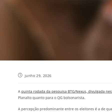
junho 29, 2026
A
quinta rodada da pesquisa BTG/Nexus, divulgada nest
Planalto quanto para o QG bolsonarista.
A percepção predominante entre os eleitores é a de qu