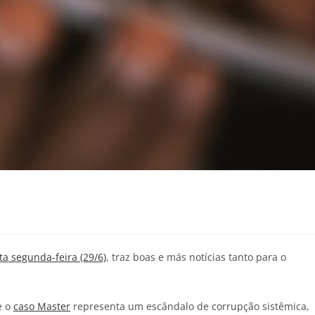
a segunda-feira (29/6)
, traz boas e más notícias tanto para o
e o
caso Master
representa um escândalo de corrupção sistêmica,