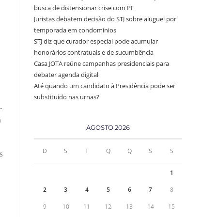
busca de distensionar crise com PF
Juristas debatem decisão do STJ sobre aluguel por
temporada em condomínios
STJ diz que curador especial pode acumular
honorários contratuais e de sucumbência
Casa JOTA reúne campanhas presidenciais para
debater agenda digital
Até quando um candidato à Presidência pode ser
substituído nas urnas?
-
a
AGOSTO 2026
D
S
T
Q
Q
S
S
s
1
2
3
4
5
6
7
8
9
10
11
12
13
14
15