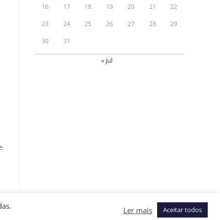
16
17
18
19
20
21
22
23
24
25
26
27
28
29
30
31
« jul
e
das.
Ler mais
Aceitar todos