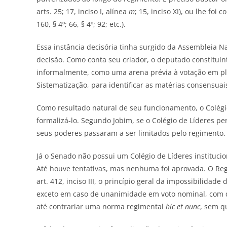
arts. 25; 17, inciso I, alínea
m
; 15, inciso XI), ou lhe fo
160, § 4º; 66, § 4º; 92; etc.).
Essa instância decisória tinha surgido da Assembleia N
decisão. Como conta seu criador, o deputado constitui
informalmente, como uma arena prévia à votação em pl
Sistematização, para identificar as matérias consensuai
Como resultado natural de seu funcionamento, o Colégi
formalizá-lo. Segundo Jobim, se o Colégio de Líderes pe
seus poderes passaram a ser limitados pelo regimento.
Já o Senado não possui um Colégio de Líderes instituci
Até houve tentativas, mas nenhuma foi aprovada. O Regi
art. 412, inciso III, o princípio geral da impossibilida
exceto em caso de unanimidade em voto nominal, com 
até contrariar uma norma regimental
hic et nunc
, sem q