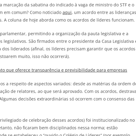
 a marcação da sabatina do indicado à vaga de ministro do STF e o
m em comum? Como noticiado
aqui
, um acordo entre as liderança
. A coluna de hoje aborda como os acordos de líderes funcionam.
arlamentar, permitindo a organização da pauta legislativa e a
legislativos. São firmados entre o presidente da Casa Legislativa 
dos liderados (afinal, os líderes precisam garantir que os acordos
stoarem muito, isso não ocorrerá).
o que oferece transparência e previsibilidade para empresas
s a respeito de aspectos variados: desde as matérias da ordem d
ação de relatores, ao que será aprovado. Com os acordos, destrav
s. Algumas decisões extraordinárias só ocorrem com o consenso das
rivilegiado de celebração desses acordos) foi institucionalizado no
tanto, não ficaram bem disciplinados nessa norma; estão
nde se estabeleceu o “ouvido o Colégio de Líderes” (por exemplo,