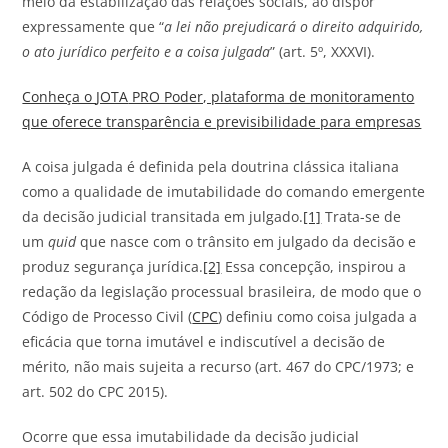
meio da estabilização das relações sociais, ao dispor
expressamente que “
a lei não prejudicará o direito adquirido,
o ato jurídico perfeito e a coisa julgada
” (art. 5º, XXXVI).
Conheça o
JOTA
PRO Poder, plataforma de monitoramento
que oferece transparência e previsibilidade para empresas
A coisa julgada é definida pela doutrina clássica italiana
como a qualidade de imutabilidade do comando emergente
da decisão judicial transitada em julgado.
[1]
Trata-se de
um
quid
que nasce com o trânsito em julgado da decisão e
produz segurança jurídica.
[2]
Essa concepção, inspirou a
redação da legislação processual brasileira, de modo que o
Código de Processo Civil (
CPC
) definiu como coisa julgada a
eficácia que torna imutável e indiscutível a decisão de
mérito, não mais sujeita a recurso (art. 467 do CPC/1973; e
art. 502 do CPC 2015).
Ocorre que essa imutabilidade da decisão judicial