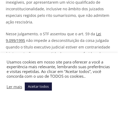
inexigíveis, por apresentarem um vício qualificado de
inconstitucionalidade, inclusive no âmbito dos juizados
especiais regidos pelo rito sumaríssimo, que não admitem
ação rescisória.
Nesse julgamento, o STF assentou que o art. 59 da
Lei
9.099/1995
não impede a desconstituição da coisa julgada
quando o título executivo judicial estiver em contrariedade
à interpretação ou ao sentido da norma conferido pela
Suprema Corte, sendo admissível o manejo de simples
Usamos cookies em nosso site para oferecer a você a
experiência mais relevante, lembrando suas preferências
petição, a ser apresentada em prazo equivalente ao da
e visitas repetidas. Ao clicar em “Aceitar todos”, você
ação rescisória.
concorda com o uso de TODOS os cookies..
Essa diretriz rompeu definitivamente com a visão da coisa
Ler mais
Aceitar todos
julgada absoluta, ao autorizar mecanismo com eficácia
paralisante em face de sentenças que afrontem o sentido
da norma conferido pela Corte, independentemente do rito
processual em que a decisão foi proferida e de o