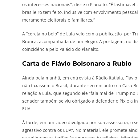
os interesses nacionais”, disse o Planalto. “É lastimáve
brasileiro tem feito, inclusive com envolvimento pessoa
meramente eleitorais e familiares.”
A “cereja no bolo” de Lula veio com a publicação, por 
Branca, acompanhada de um elogio. A postagem, no dia d
coincidência pelo Palácio do Planalto.
Carta de Flávio Bolsonaro a Rubio
Ainda pela manhã, em entrevista à Rádio Itatiaia, Fláv
não taxassem o Brasil, durante seu encontro na Casa B
relação a Lula, que segundo ele “fala mal de Trump no 
senador também se viu obrigado a defender o Pix e a in
EUA.
À tarde, em um vídeo divulgado por sua assessoria, o se
agressivo contra os EUA”. No material, ele promete ai
se apliquem as tarifas às empresas brasileiras. Minutos