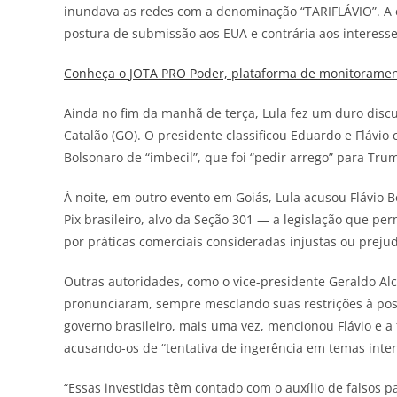
inundava as redes com a denominação “TARIFLÁVIO”. A est
postura de submissão aos EUA e contrária aos interesses
Conheça o
JOTA
PRO Poder, plataforma de monitorament
Ainda no fim da manhã de terça, Lula fez um duro disc
Catalão (GO). O presidente classificou Eduardo e Flávio 
Bolsonaro de “imbecil”, que foi “pedir arrego” para Tru
À noite, em outro evento em Goiás, Lula acusou Flávio B
Pix brasileiro, alvo da Seção 301 — a legislação que pe
por práticas comerciais consideradas injustas ou preju
Outras autoridades, como o vice-presidente Geraldo Al
pronunciaram, sempre mesclando suas restrições à post
governo brasileiro, mais uma vez, mencionou Flávio e a
acusando-os de “tentativa de ingerência em temas inter
“Essas investidas têm contado com o auxílio de falsos 