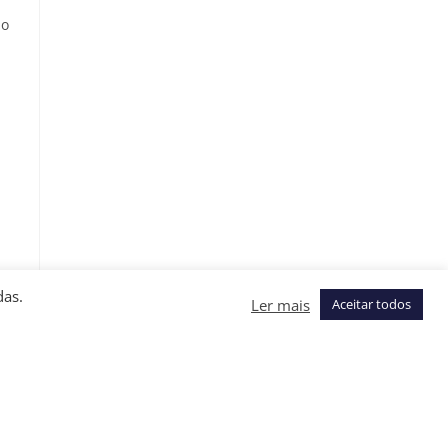
ão
das.
Ler mais
Aceitar todos