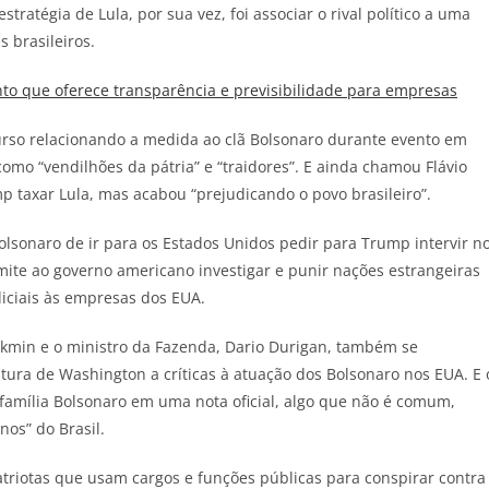
ratégia de Lula, por sua vez, foi associar o rival político a uma
 brasileiros.
o que oferece transparência e previsibilidade para empresas
urso relacionando a medida ao clã Bolsonaro durante evento em
como “vendilhões da pátria” e “traidores”. E ainda chamou Flávio
mp taxar Lula, mas acabou “prejudicando o povo brasileiro”.
olsonaro de ir para os Estados Unidos pedir para Trump intervir n
rmite ao governo americano investigar e punir nações estrangeiras
diciais às empresas dos EUA.
ckmin e o ministro da Fazenda, Dario Durigan, também se
ura de Washington a críticas à atuação dos Bolsonaro nos EUA. E 
 família Bolsonaro em uma nota oficial, algo que não é comum,
nos” do Brasil.
patriotas que usam cargos e funções públicas para conspirar contra