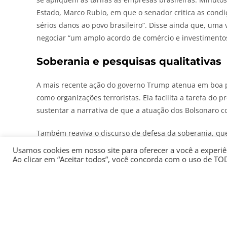
Estado, Marco Rubio, em que o senador critica as condiç
sérios danos ao povo brasileiro”. Disse ainda que, uma 
negociar “um amplo acordo de comércio e investimentos
Soberania e pesquisas qualitativas
A mais recente ação do governo Trump atenua em boa pa
como organizações terroristas. Ela facilita a tarefa do p
sustentar a narrativa de que a atuação dos Bolsonaro 
Também reaviva o discurso de defesa da soberania, qu
quando resolveu não se dobrar às tarifas anunciadas 
Usamos cookies em nosso site para oferecer a você a experiên
Jair Bolsonaro.
Ao clicar em “Aceitar todos”, você concorda com o uso de TO
Assine gratuitamente a newsletter Últimas Notícias do
seu email
Pesquisas internas já demonstravam que esse tema, “so