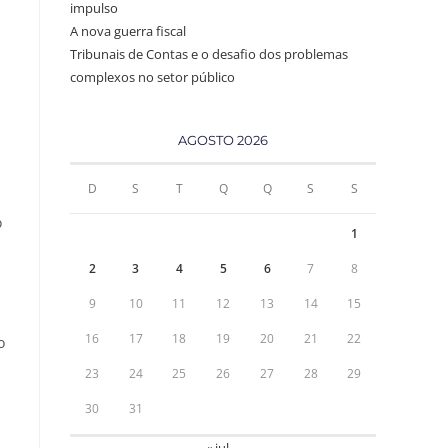
impulso
A nova guerra fiscal
Tribunais de Contas e o desafio dos problemas
complexos no setor público
AGOSTO 2026
D
S
T
Q
Q
S
S
o
1
2
3
4
5
6
7
8
9
10
11
12
13
14
15
16
17
18
19
20
21
22
o
23
24
25
26
27
28
29
30
31