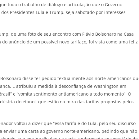
l que todo o trabalho de diálogo e articulação que o Governo
l dos Presidentes Lula e Trump, seja sabotado por interesses
Trump, de uma foto de seu encontro com Flávio Bolsonaro na Casa
o anúncio de um possível novo tarifaço, foi vista como uma feliz
io Bolsonaro disse ter pedido textualmente aos norte-americanos qu
ranca. E atribuiu a medida à desconfiança de Washington em
Brasil” e “vomita sentimento antiamericano a todo momento”. O
dústria do etanol, que estão na mira das tarifas propostas pelos
nador voltou a dizer que “essa tarifa é do Lula, pelo seu discurso
nda enviar uma carta ao governo norte-americano, pedindo que não
 depois, sua equipe divulgou a carta, endereçada ao secretário de