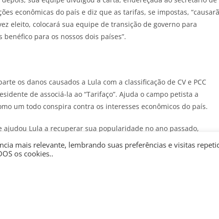
ões econômicas do país e diz que as tarifas, se impostas, “causar
vez eleito, colocará sua equipe de transição de governo para
 benéfico para os nossos dois países”.
rte os danos causados a Lula com a classificação de CV e PCC
residente de associá-la ao “Tarifaço”. Ajuda o campo petista a
como um todo conspira contra os interesses econômicos do país.
e ajudou Lula a recuperar sua popularidade no ano passado,
pelo governo Trump em retaliação à condenação do ex-presidente
cia mais relevante, lembrando suas preferências e visitas repeti
DOS os cookies..
JOTA
e receba as principais notícias jurídicas e políticas do dia no
berania”, continuava com um potencial para ser explorado de