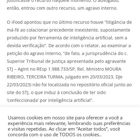
justificasse o recurso naquele momento. O advogado,
então, entrou com outro recurso, um agravo interno.
O iFood apontou que no último recurso houve “litigância de
má-fé ao colacionar precedente inexistente, supostamente
produzido por ferramenta de inteligência artificial, sem a
devida verificação”. De acordo com o relator, ao examinar a
petição do agravo interno, “de fato, a jurisprudência do c.
Superior Tribunal de Justiça apresentada pelo agravante
STJ – AgInt no REsp 1.988.733/SP, Rel. Ministro MOURA
RIBEIRO, TERCEIRA TURMA, julgado em 20/03/2023, DJe
22/03/2023) não foi localizada no repositório oficial junto ao
site do STJ, o que induz à conclusão de ter sido
‘confeccionada’ por inteligência artificial”.
Segundo o magistrado, “foi oportunizado ao agravante se
Usamos cookies em nosso site para oferecer a você a
manifestar a respeito da questão”. O o advogado afirmou
experiência mais relevante, lembrando suas preferências
e visitas repetidas. Ao clicar em “Aceitar todos”, você
que “a ausência de localização do precedente pela parte
concorda com o uso de TODOS os cookies..
adversa não implica, automaticamente, em sua