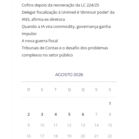
Cofins depois da reoneração da LC 224/25
Delegar fiscalização à Unimed é ‘diminuir poder’ da
ANS, afirma ex-diretora
Quando a IA vira commodity, governança ganha
impulso
A nova guerra fiscal
Tribunais de Contas e o desafio dos problemas
complexos no setor público
AGOSTO 2026
D
S
T
Q
Q
S
S
1
2
3
4
5
6
7
8
9
10
11
12
13
14
15
16
17
18
19
20
21
22