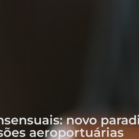
nsensuais: novo para
sões aeroportuárias