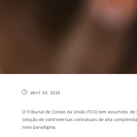
abril 30, 2026
O Tribunal de Contas da União (TCU) tem assumido, de 
solução de controvérsias contratuais de alta complexida
novo paradigma.