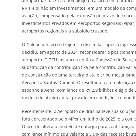
aeroportuária. O TCU homologou o acordo em outubro d
R$ 1,4 bilhão em investimentos, em um modelo de comp
aviação, compensado pela extensão do prazo de conce
Investimentos Privados em Aeroportos Regionais (Pipar
aeroportos regionais via subsídio cruzado.
O Galeão percorreu trajetória dissimilar: após o ingres
decidiu, em agosto de 2024, reconsiderar o posicionam
aeroporto. O TCU instaurou então a Comissão de Soluçã
substituição da contribuição fixa pela contribuição var
de construção de uma terceira pista e criou mecanismo
Aeroporto Santos Dumont. O resultado foi a realização
espanhola Aena, com lance de R$ 2,9 bilhões e ágio de
modelo de atrair capital privado em condições competit
Recentemente, o Aeroporto de Brasília teve sua solução
fora apresentado pelo MPor em julho de 2025, e a comis
O acordo altera o modelo de outorga para contribuição 
com lance mínimo equivalente a 5,9% das receitas bru