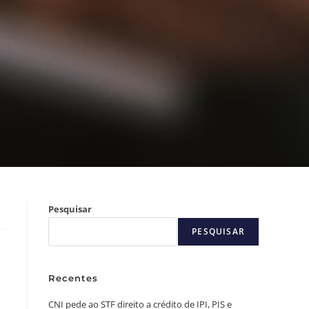
Pesquisar
PESQUISAR
Recentes
CNI pede ao STF direito a crédito de IPI, PIS e