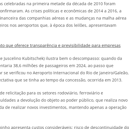
as celebradas na primeira metade da década de 2010 foram
nfirmaram. As crises políticas e econômicas de 2014 a 2016, a
financeira das companhias aéreas e as mudanças na malha aérea
iros nos aeroportos que, à época dos leilões, apresentavam
o que oferece transparência e previsibilidade para empresas
nte Juscelino Kubitschek) ilustra bem o descompasso: quando da
ntaria 38,6 milhões de passageiros em 2024, ao passo que
r se verificou no Aeroporto Internacional do Rio de Janeiro/Galeão,
tativa que se tinha ao tempo da concessão, ocorrida em 2013.
e relicitação para os setores rodoviário, ferroviário e
culdades a devolução do objeto ao poder público, que realiza novo
sada de realizar novos investimentos, mantendo apenas a operação
minho apresenta custos consideráveis: risco de descontinuidade do