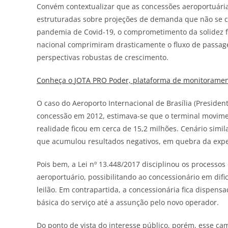
Convém contextualizar que as concessões aeroportuári
estruturadas sobre projeções de demanda que não se co
pandemia de Covid-19, o comprometimento da solidez 
nacional comprimiram drasticamente o fluxo de passage
perspectivas robustas de crescimento.
Conheça o
JOTA
PRO Poder, plataforma de monitorament
O caso do Aeroporto Internacional de Brasília (Preside
concessão em 2012, estimava-se que o terminal movime
realidade ficou em cerca de 15,2 milhões. Cenário simila
que acumulou resultados negativos, em quebra da expec
Pois bem, a Lei nº 13.448/2017 disciplinou os processos d
aeroportuário, possibilitando ao concessionário em difi
leilão. Em contrapartida, a concessionária fica dispen
básica do serviço até a assunção pelo novo operador.
Do ponto de vista do interesse público, porém, esse ca