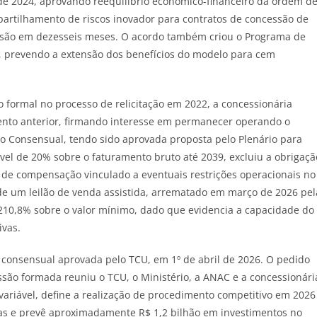
e 2024, aprovando reequilíbrio econômico-financeiro da ordem d
artilhamento de riscos inovador para contratos de concessão de
ssão em dezesseis meses. O acordo também criou o Programa de
), prevendo a extensão dos benefícios do modelo para cem
so formal no processo de relicitação em 2022, a concessionária
ento anterior, firmando interesse em permanecer operando o
o Consensual, tendo sido aprovada proposta pelo Plenário para
iável de 20% sobre o faturamento bruto até 2039, excluiu a obrigaçã
 de compensação vinculado a eventuais restrições operacionais no
 de um leilão de venda assistida, arrematado em março de 2026 pel
 210,8% sobre o valor mínimo, dado que evidencia a capacidade do
ivas.
 consensual aprovada pelo TCU, em 1º de abril de 2026. O pedido
são formada reuniu o TCU, o Ministério, a ANAC e a concessionári
variável, define a realização de procedimento competitivo em 2026
tas e prevê aproximadamente R$ 1,2 bilhão em investimentos no