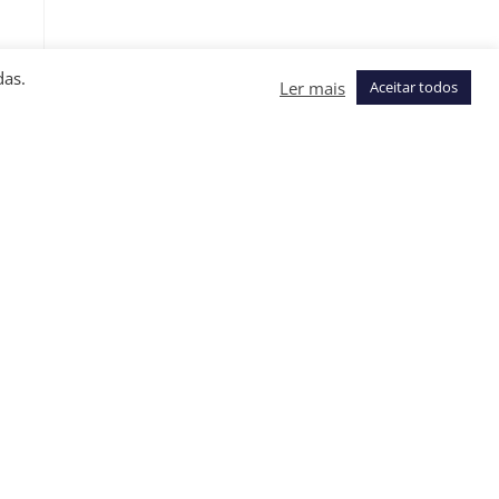
das.
Ler mais
Aceitar todos
.