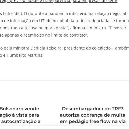
ega previsibilidade e transparência para empresas do setor
s leitos de UTI durante a pandemia interferiu na relação negocial
ção de internação em UTI de hospital da rede credenciada se tornou
monstrada a recusa ou mora desta”, afirmou a ministra. “Deve ser
e apenas o reembolso no limite do contrato”.
o pela ministra Daniela Teixeira, presidente do colegiado. També
ro e Humberto Martins.
 Bolsonaro vende
Desembargadora do TRF3
ção à vista para
autoriza cobrança de multa
 autocratização a
em pedágio free flow na via
prazo
Dutra