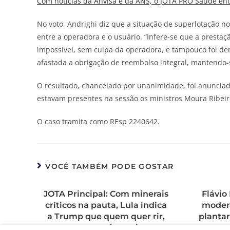
Com notícias da Anvisa e da ANS, o
JOTA
PRO Saúde entr
No voto, Andrighi diz que a situação de superlotação no
entre a operadora e o usuário. “Infere-se que a presta
impossível, sem culpa da operadora, e tampouco foi de
afastada a obrigação de reembolso integral, mantendo-s
O resultado, chancelado por unanimidade, foi anunciad
estavam presentes na sessão os ministros Moura Ribei
O caso tramita como REsp 2240642.
VOCÊ TAMBÉM PODE GOSTAR
JOTA Principal: Com minerais
Flávio
críticos na pauta, Lula indica
modera
a Trump que quem quer rir,
plantar
tem que fazer rir