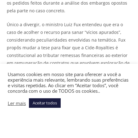
os pedidos feitos durante a análise dos embargos opostos
pela parte no caso concreto.
Único a divergir, o ministro Luiz Fux entendeu que era o
caso de acolher o recurso para sanar “vícios apurados”,
considerando peculiaridades envolvidas na temática. Fux
propôs mudar a tese para fixar que a Cide-Royalties é
constitucional ao tributar remessas financeiras ao exterior
em remuneração de contratos que envolvem exploração de
tecnologia, “excluídas as remessas a título de royalties
Usamos cookies em nosso site para oferecer a você a
correspondentes à remuneração de direitos autorais”.
experiência mais relevante, lembrando suas preferências
e visitas repetidas. Ao clicar em “Aceitar todos”, você
concorda com o uso de TODOS os cookies..
Além disso, em sua proposta, Fux exclui a incidência sobre
remuneração de serviços diversos, inclusive
Ler mais
Aceitar todos
administrativos e jurídicos, que não se envolvem com a
exploração de tecnologia. O ponto despertava muita
preocupação de escritórios de advocacia e consultorias,
dada a amplitude do termo “serviços administrativos”.