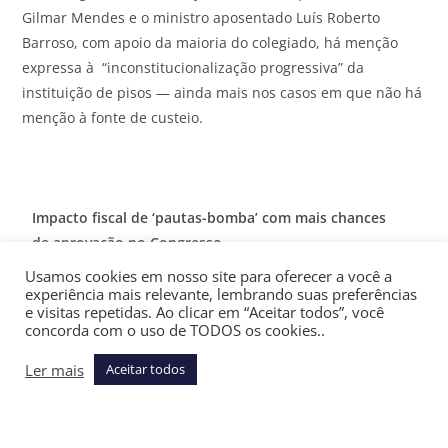
Gilmar Mendes e o ministro aposentado Luís Roberto
Barroso, com apoio da maioria do colegiado, há menção
expressa à “inconstitucionalização progressiva” da
instituição de pisos — ainda mais nos casos em que não há
menção à fonte de custeio.
Impacto fiscal de ‘pautas-bomba’ com mais chances
de aprovação no Congresso
Usamos cookies em nosso site para oferecer a você a
Proposição
Tema /
Impacto fiscal
experiência mais relevante, lembrando suas preferências
e visitas repetidas. Ao clicar em “Aceitar todos”, você
Descrição
estimado
concorda com o uso de TODOS os cookies..
PLP
Elevação do
R$ 50 bilhões por ano
Ler mais
Aceitar todos
108/2021
teto do
(renúncia)
Simples
Nacional