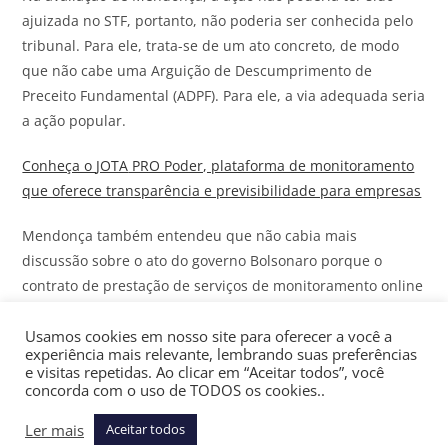
ajuizada no STF, portanto, não poderia ser conhecida pelo
tribunal. Para ele, trata-se de um ato concreto, de modo
que não cabe uma Arguição de Descumprimento de
Preceito Fundamental (ADPF). Para ele, a via adequada seria
a ação popular.
Conheça o
JOTA
PRO Poder, plataforma de monitoramento
que oferece transparência e previsibilidade para empresas
Mendonça também entendeu que não cabia mais
discussão sobre o ato do governo Bolsonaro porque o
contrato de prestação de serviços de monitoramento online
se encerrou em 23 de setembro de 2020, quando os
relatórios também ficaram suspensos.
Usamos cookies em nosso site para oferecer a você a
experiência mais relevante, lembrando suas preferências
e visitas repetidas. Ao clicar em “Aceitar todos”, você
Caso os demais ministros entendessem pelo
concorda com o uso de TODOS os cookies..
prosseguimento da ação no STF, Mendonça sustentou que,
Ler mais
Aceitar todos
no mérito, os relatórios contratados na gestão Bolsonaro