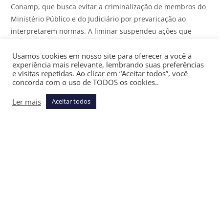
Conamp, que busca evitar a criminalização de membros do
Ministério Público e do Judiciário por prevaricação ao
interpretarem normas. A liminar suspendeu ações que
punem decisões divergentes ou minoritárias.
Usamos cookies em nosso site para oferecer a você a
experiência mais relevante, lembrando suas preferências
Assine gratuitamente a newsletter Últimas Notícias do
JOTA
e visitas repetidas. Ao clicar em “Aceitar todos”, você
e receba as principais notícias jurídicas e políticas do dia
concorda com o uso de TODOS os cookies..
no seu email
Ler mais
Aceitar todos
A Corte também pode julgar a Ação Direta de
Inconstitucionalidade
(ADI) 3545
, sob relatoria do ministro
Luiz Fux, que discute a validade da antecipação de receitas
de royalties do petróleo, autorizada por resolução do
Senado Federal. A ação questiona parte da Resolução
43/2001, que destina receitas de antecipação de royalties à
capitalização de fundos de previdência ou amortização de
dívidas com a União. O Supremo decidirá sobre eventual
extrapolação de competência do Senado e se os pontos