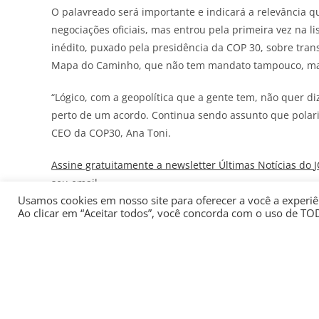
O palavreado será importante e indicará a relevância q
negociações oficiais, mas entrou pela primeira vez na 
inédito, puxado pela presidência da COP 30, sobre trans
Mapa do Caminho, que não tem mandato tampouco, mas
“Lógico, com a geopolítica que a gente tem, não quer 
perto de um acordo. Continua sendo assunto que polariz
CEO da COP30, Ana Toni.
Assine gratuitamente a newsletter Últimas Notícias do
seu email
Usamos cookies em nosso site para oferecer a você a experiên
Ao clicar em “Aceitar todos”, você concorda com o uso de TO
Segundo ela, depois de Belém, estabeleceu-se que é pr
ligado a negociação, mas a prática do que os países já 
“Tem muitos países que estão fazendo eletrificação ou 
para a produção, seja para o consumo”, disse.