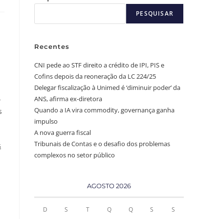
PESQUISAR
Recentes
CNI pede ao STF direito a crédito de IPI, PIS e
Cofins depois da reoneração da LC 224/25
Delegar fiscalização à Unimed é ‘diminuir poder’ da
-
ANS, afirma ex-diretora
Quando a IA vira commodity, governança ganha
s
impulso
A nova guerra fiscal
Tribunais de Contas e o desafio dos problemas
s
complexos no setor público
AGOSTO 2026
D
S
T
Q
Q
S
S