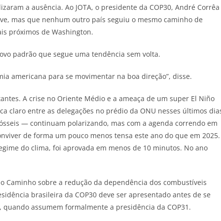
lizaram a ausência. Ao
JOTA
, o presidente da COP30, André Corrêa
rave, mas que nenhum outro país seguiu o mesmo caminho de
ais próximos de Washington.
ovo padrão que segue uma tendência sem volta.
ia americana para se movimentar na boa direção”, disse.
ntes. A crise no Oriente Médio e a ameaça de um super El Niño
ica claro entre as delegações no prédio da ONU nesses últimos dia
fósseis — continuam polarizando, mas com a agenda correndo em
onviver de forma um pouco menos tensa este ano do que em 2025.
regime do clima, foi aprovada em menos de 10 minutos. No ano
 do Caminho sobre a redução da dependência dos combustíveis
sidência brasileira da COP30 deve ser apresentado antes de se
ro, quando assumem formalmente a presidência da COP31.