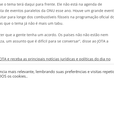
ue o tema terá daqui para frente. Ele não está na agenda de
lista de eventos paralelos da ONU esse ano. Houve um grande even
itar para longe dos combustíveis fósseis na programação oficial d
 que o tema já não é mais um tabu.
dizer que a gente tenha um acordo. Os países não não estão nem
a, um assunto que é difícil para se conversar”, disse ao
JOTA
a
JOTA
e receba as principais notícias jurídicas e políticas do dia no
cia mais relevante, lembrando suas preferências e visitas repeti
DOS os cookies..
eciso conversar sobre o assunto de maneira pragmática e não
estão fazendo.
uso de combustíveis sustentáveis ou acabando com subsídios, seja