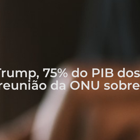
rump, 75% do PIB do
eunião da ONU sobre