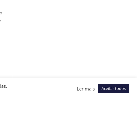
to
o
das.
Ler mais
Aceitar todos