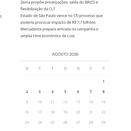
Zema propõe privatizações, saída do BRICS e
flexibilização da CLT
Estado de São Paulo vence no STJ processo que
s
poderia provocar impacto de R$ 7,7 bilhões
Mercadante prepara entrada na campanha e
amplia time econômico de Lula
AGOSTO 2026
D
S
T
Q
Q
S
S
1
2
3
4
5
6
7
8
9
10
11
12
13
14
15
16
17
18
19
20
21
22
23
24
25
26
27
28
29