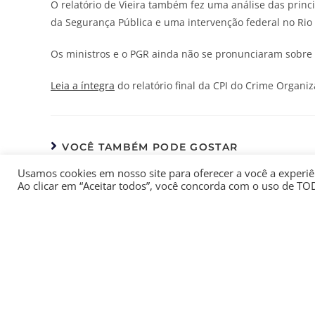
O relatório de Vieira também fez uma análise das princ
da Segurança Pública e uma intervenção federal no Rio 
Os ministros e o PGR ainda não se pronunciaram sobre
Leia a íntegra
do relatório final da CPI do Crime Organiz
VOCÊ TAMBÉM PODE GOSTAR
Usamos cookies em nosso site para oferecer a você a experiên
MP não pode ser condenado
Endivida
Ao clicar em “Aceitar todos”, você concorda com o uso de TO
a pagar custas do processo,
em apl
decide STF
trabalho 
abril 29, 2026