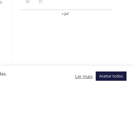
o
30
31
« jul
das.
Ler mais
Aceitar todos