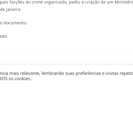
ipais facções do crime organizado, pediu a criação de um Ministéri
de Janeiro.
 o documento.
ado.
cia mais relevante, lembrando suas preferências e visitas repeti
r-se para trabalhar
Da autorregulação de vitrine
DOS os cookies..
icativo pode ser
à autorregulação que
escravo, diz diretor
funciona
da OIT
julho 21, 2026
agosto 7, 2026