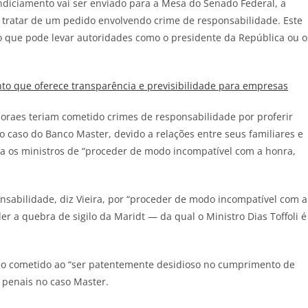
indiciamento vai ser enviado para a Mesa do Senado Federal, a
 tratar de um pedido envolvendo crime de responsabilidade. Este
co que pode levar autoridades como o presidente da República ou o
o que oferece transparência e previsibilidade para empresas
 Moraes teriam cometido crimes de responsabilidade por proferir
 caso do Banco Master, devido a relações entre seus familiares e
sa os ministros de “proceder de modo incompatível com a honra,
sabilidade, diz Vieira, por “proceder de modo incompatível com a
r a quebra de sigilo da Maridt — da qual o Ministro Dias Toffoli é
ido cometido ao “ser patentemente desidioso no cumprimento de
s penais no caso Master.