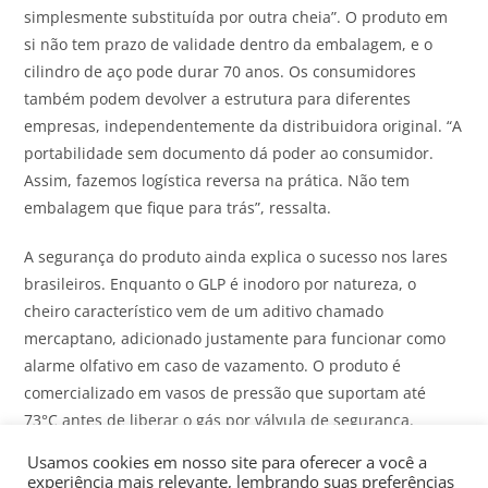
simplesmente substituída por outra cheia”. O produto em
si não tem prazo de validade dentro da embalagem, e o
cilindro de aço pode durar 70 anos. Os consumidores
também podem devolver a estrutura para diferentes
empresas, independentemente da distribuidora original. “A
portabilidade sem documento dá poder ao consumidor.
Assim, fazemos logística reversa na prática. Não tem
embalagem que fique para trás”, ressalta.
A segurança do produto ainda explica o sucesso nos lares
brasileiros. Enquanto o GLP é inodoro por natureza, o
cheiro característico vem de um aditivo chamado
mercaptano, adicionado justamente para funcionar como
alarme olfativo em caso de vazamento. O produto é
comercializado em vasos de pressão que suportam até
73°C antes de liberar o gás por válvula de segurança.
Usamos cookies em nosso site para oferecer a você a
Isso explica por que os acidentes mais comuns envolvem
experiência mais relevante, lembrando suas preferências