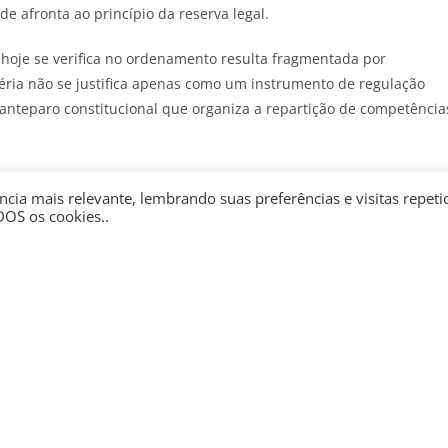
de afronta ao princípio da reserva legal.
 hoje se verifica no ordenamento resulta fragmentada por
téria não se justifica apenas como um instrumento de regulação
nteparo constitucional que organiza a repartição de competência
a lei geral para a IA é premente, sendo papel da sociedade apoia
cia mais relevante, lembrando suas preferências e visitas repeti
do atual regime precário e policêntrico por um consenso
DOS os cookies..
ade democrática, a estabilidade, a segurança jurídica e a
e inovador inerente às tecnologias disruptivas.
 de preços e riscos
Alinhamento político entre
lanejamento da
Castro e Vorcaro foi central
ratação pública
para aportes no Master, diz