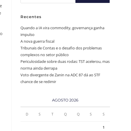
te
e
Recentes
Quando a IA vira commodity, governança ganha
vo
impulso
A nova guerra fiscal
Tribunais de Contas e o desafio dos problemas
complexos no setor público
Periculosidade sobre duas rodas: TST acelerou, mas
norma ainda derrapa
Voto divergente de Zanin na ADC 87 dá ao STF
chance de se redimir
AGOSTO 2026
D
S
T
Q
Q
S
S
1