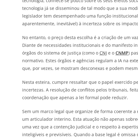
tecnologia, conhece-se pouco sobre os seus efeitos soc
tecnologia já se disseminou de tal modo que a sua modif
legislador tem desempenhado uma função institucional e
aparentemente, inevitável) à incerteza sobre os impacto
No entanto, o preço desta escolha é a criação de um v
Diante de necessidades institucionais e do manifesto i
órgãos do sistema de justiça (como o
CNJ
e o
CNMP
) pa
normativo. Estes órgãos e agências regulam a IA na ext
que, por vezes, se mostram desconexas e podem mesmo f
Nesta esteira, cumpre ressaltar que o papel exercido pe
incertezas. A resolução de conflitos pelos tribunais, fei
coordenação que apenas a lei formal pode reduzir.
Sem um marco legal que organize de forma coerente a r
um articulador interino. Esta atuação não apenas sobre
uma vez que a contenção judicial e o respeito à exper
inteligíveis e previsíveis. Quando a base legal é omissa