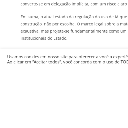
converte-se em delegação implícita, com um risco claro 
Em suma, o atual estado da regulação do uso de IA que
construção, não por escolha. O marco legal sobre a ma
exaustiva, mas projeta-se fundamentalmente como um a
institucionais do Estado.
Segue-se, então, que a necessidade de aprovação de um
Usamos cookies em nosso site para oferecer a você a experiên
ativamente esta discussão, promovendo a substituição 
Ao clicar em “Aceitar todos”, você concorda com o uso de TO
parlamentar e democrático capaz de garantir a legitimid
adequada proteção dos cidadãos, sem sufocar o ambient
VOCÊ TAMBÉM PODE GOSTAR
Dia Mundial do Rim: novas
Pesquisa
terapias, desafios do acesso e
no p
risco cardiovascular
cont