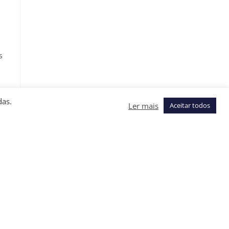
s
r
das.
Ler mais
Aceitar todos