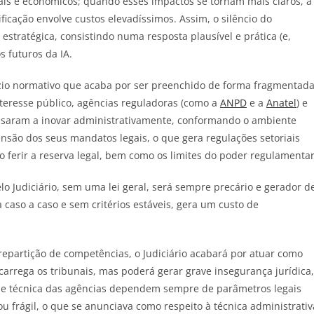
iais e económicos; quando esses impactos se tornam mais claros, a
icação envolve custos elevadíssimos. Assim, o silêncio do
stratégica, consistindo numa resposta plausível e prática (e,
s futuros da IA.
azio normativo que acaba por ser preenchido de forma fragmentada
nteresse público, agências reguladoras (como a
ANPD
e a
Anatel
) e
ssaram a inovar administrativamente, conformando o ambiente
ensão dos seus mandatos legais, o que gera regulações setoriais
erir a reserva legal, bem como os limites do poder regulamentar
lo Judiciário, sem uma lei geral, será sempre precário e gerador d
ta caso a caso e sem critérios estáveis, gera um custo de
epartição de competências, o Judiciário acabará por atuar como
carrega os tribunais, mas poderá gerar grave insegurança jurídica,
tise técnica das agências dependem sempre de parâmetros legais
 ou frágil, o que se anunciava como respeito à técnica administrativ