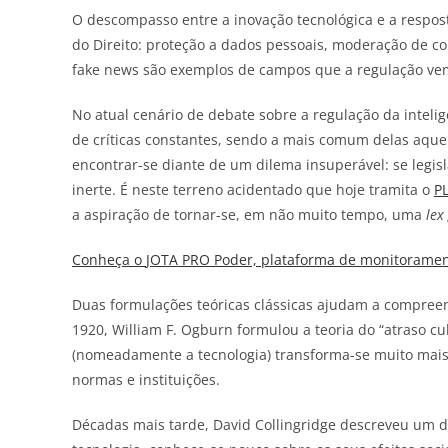
O descompasso entre a inovação tecnológica e a respos
do Direito: proteção a dados pessoais, moderação de c
fake news são exemplos de campos que a regulação ve
No atual cenário de debate sobre a regulação da inteligê
de críticas constantes, sendo a mais comum delas aquela
encontrar-se diante de um dilema insuperável: se legisl
inerte. É neste terreno acidentado que hoje tramita o
P
a aspiração de tornar-se, em não muito tempo, uma
lex
Conheça o
JOTA
PRO Poder, plataforma de monitorament
Duas formulações teóricas clássicas ajudam a compreen
1920, William F. Ogburn formulou a teoria do “atraso cult
(nomeadamente a tecnologia) transforma-se muito mais
normas e instituições.
Décadas mais tarde, David Collingridge descreveu um di