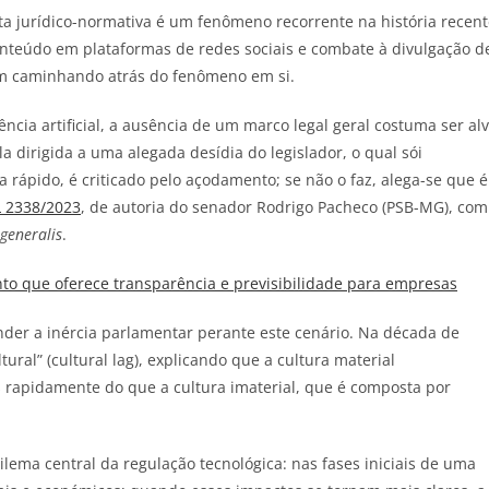
ta jurídico-normativa é um fenômeno recorrente na história recen
onteúdo em plataformas de redes sociais e combate à divulgação d
m caminhando atrás do fenômeno em si.
ncia artificial, a ausência de um marco legal geral costuma ser al
 dirigida a uma alegada desídia do legislador, o qual sói
a rápido, é criticado pelo açodamento; se não o faz, alega-se que é
L 2338/2023
, de autoria do senador Rodrigo Pacheco (PSB-MG), com
 generalis
.
o que oferece transparência e previsibilidade para empresas
der a inércia parlamentar perante este cenário. Na década de
ural” (cultural lag), explicando que a cultura material
 rapidamente do que a cultura imaterial, que é composta por
lema central da regulação tecnológica: nas fases iniciais de uma