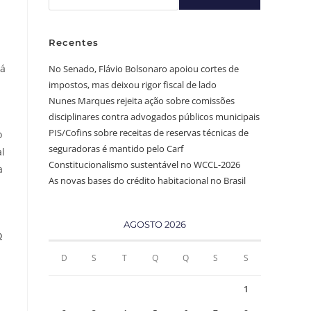
Recentes
tá
No Senado, Flávio Bolsonaro apoiou cortes de
impostos, mas deixou rigor fiscal de lado
Nunes Marques rejeita ação sobre comissões
disciplinares contra advogados públicos municipais
PIS/Cofins sobre receitas de reservas técnicas de
o
seguradoras é mantido pelo Carf
l
Constitucionalismo sustentável no WCCL-2026
a
As novas bases do crédito habitacional no Brasil
AGOSTO 2026
o
D
S
T
Q
Q
S
S
1