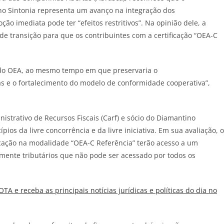
” no Sintonia representa um avanço na integração dos
 imediata pode ter “efeitos restritivos”. Na opinião dele, a
de
transição para que os contribuintes com a certificação “OEA-C
e do OEA, ao mesmo tempo em que preservaria o
s e o fortalecimento do modelo
de
conformidade cooperativa”,
nistrativo
de
Recursos Fiscais (Carf) e sócio do Diamantino
ios da livre concorrência e da livre iniciativa. Em sua avaliação, 
cação na modalidade “OEA-C Referência” terão acesso a um
amente tributários que não pode ser acessado por todos os
JOTA
e receba as principais notícias jurídicas e políticas do dia no