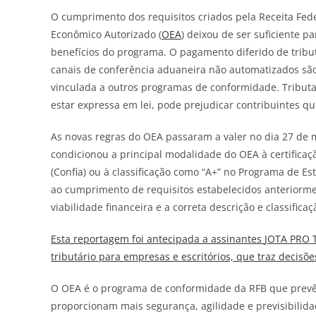
O cumprimento dos requisitos criados pela Receita Feder
Econômico Autorizado (
OEA
) deixou
de
ser suficiente p
benefícios do programa. O pagamento diferido
de
tribu
canais
de
conferência aduaneira não automatizados são
vinculada a outros programas
de
conformidade. Tributa
estar expressa em lei, pode prejudicar contribuintes 
As novas regras do OEA passaram a valer no dia 27
de
m
condicionou a principal modalidade do OEA à certifica
(Confia) ou à classificação como “A+” no Programa
de
Est
ao cumprimento
de
requisitos estabelecidos anteriorme
viabilidade financeira e a correta descrição e classificaç
Esta reportagem foi antecipada a assinantes
JOTA
PRO T
tributário para empresas e escritórios, que traz decisõ
O OEA é o programa
de
conformidade da RFB que prevê 
proporcionam mais segurança, agilidade e previsibilid