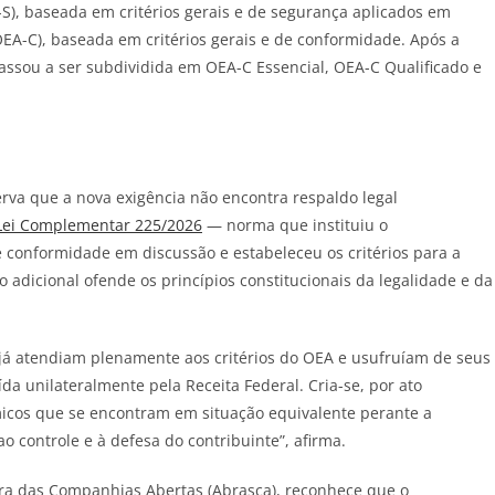
S), baseada em critérios gerais e
de
segurança aplicados em
EA-C), baseada em critérios gerais e
de
conformidade. Após a
ssou a ser subdividida em OEA-C Essencial, OEA-C Qualificado e
erva que a nova exigência não encontra respaldo legal
Lei Complementar 225/2026
— norma que instituiu o
e
conformidade em discussão e estabeleceu os critérios para a
 adicional ofende os princípios constitucionais da legalidade e da
e já atendiam plenamente aos critérios do OEA e usufruíam
de
seus
da unilateralmente pela Receita Federal. Cria-se, por ato
micos que se encontram em situação equivalente perante a
o controle e à defesa do contribuinte”, afirma.
leira das Companhias Abertas (Abrasca), reconhece que o