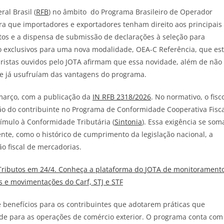
al Brasil (
RFB
) no âmbito do Programa Brasileiro
de
Operador
ara que importadores e exportadores tenham direito aos principais
tos e a dispensa
de
submissão
de
declarações à seleção para
 exclusivos para uma nova modalidade, OEA-C Referência, que es
ristas ouvidos pelo
JOTA
afirmam que essa novidade, além
de
não
que já usufruíam das vantagens do programa.
arço, com a publicação da
IN RFB 2318/2026
. No normativo, o fisc
ção do contribuinte no Programa
de
Conformidade Cooperativa Fisca
ímulo à Conformidade Tributária (
Sintonia
). Essa exigência se som
nte, como o histórico
de
cumprimento da legislação nacional, a
ão fiscal
de
mercadorias.
ributos em 24/4. Conheça a plataforma do
JOTA
de monitorament
es e movimentações do Carf, STJ e STF
benefícios para os contribuintes que adotarem práticas que
ade para as operações
de
comércio exterior. O programa conta com