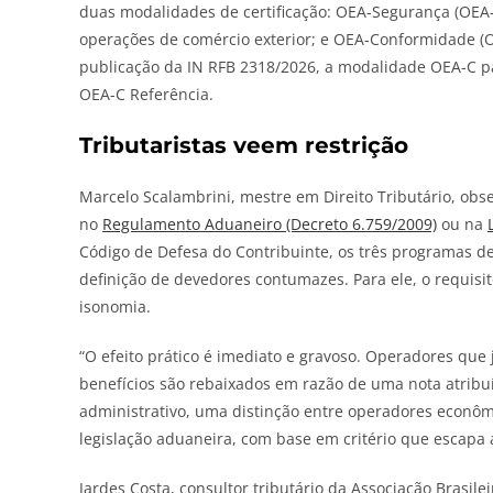
duas modalidades
de
certificação: OEA-Segurança (OEA-
operações
de
comércio exterior; e OEA-Conformidade (O
publicação da IN RFB 2318/2026, a modalidade OEA-C pa
OEA-C Referência.
Tributaristas veem restrição
Marcelo Scalambrini, mestre em Direito Tributário, obs
no
Regulamento Aduaneiro (Decreto 6.759/2009)
ou na
Código
de
Defesa do Contribuinte, os três programas
d
definição
de
devedores contumazes. Para ele, o requisito
isonomia.
“O efeito prático é imediato e gravoso. Operadores qu
benefícios são rebaixados em razão
de
uma nota atribuí
administrativo, uma distinção entre operadores econô
legislação aduaneira, com base em critério que escapa a
Jardes Costa, consultor tributário da Associação Brasi