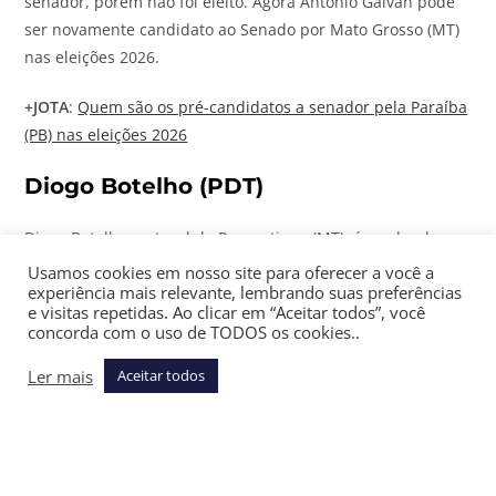
senador, porém não foi eleito. Agora Antonio Galvan pode
ser novamente candidato ao Senado por Mato Grosso (MT)
nas eleições 2026.
+
JOTA
:
Quem são os pré-candidatos a senador pela Paraíba
(PB) nas eleições 2026
Diogo Botelho (PDT)
Diogo Botelho, natural de Paranatinga (MT), é graduado em
Direito pela UNEMAT de Cáceres, com especialização em
Usamos cookies em nosso site para oferecer a você a
experiência mais relevante, lembrando suas preferências
Direito Constitucional, e atua como advogado e professor
e visitas repetidas. Ao clicar em “Aceitar todos”, você
universitário. Primo do deputado estadual Eduardo
concorda com o uso de TODOS os cookies..
Botelho, Diogo foi candidato a vereador pelo município de
Ler mais
Cuiabá (MT), porém não foi eleito. Posteriormente assumiu
Aceitar todos
funções estratégicas na organização do PDT em Mato
Grosso, ao atuar como secretário-geral do diretório
estadual do partido e ajudar a coordenar campanhas, como
a de Ciro Gomes em 2022. Agora Diogo Botelho se coloca