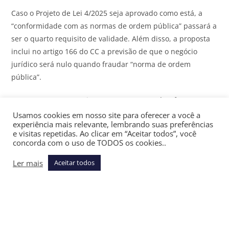
Caso o Projeto de Lei 4/2025 seja aprovado como está, a
“conformidade com as normas de ordem pública” passará a
ser o quarto requisito de validade. Além disso, a proposta
inclui no artigo 166 do CC a previsão de que o negócio
jurídico será nulo quando fraudar “norma de ordem
pública”.
Em outro ponto, o projeto acrescenta o parágrafo 2º ao
artigo 421 para definir que a violação à “função social” do
Usamos cookies em nosso site para oferecer a você a
experiência mais relevante, lembrando suas preferências
contrato é causa de nulidade. O termo também é
e visitas repetidas. Ao clicar em “Aceitar todos”, você
considerado vago por civilistas, que observam que a função
concorda com o uso de TODOS os cookies..
social é um parâmetro de interpretação, não de causa
Ler mais
Aceitar todos
direta de invalidade. Além disso, o PL 4/2025, define que o
princípio da boa-fé é de ordem pública.
Consequentemente, a violação desse princípio poderá
invalidar um contrato.
Assine gratuitamente a newsletter Últimas Notícias do
JOTA