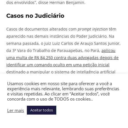
dos envolvidos”, disse Herman Benjamin.
Casos no Judiciário
Casos de documentos alterados com
prompt injection
têm
aparecido nas demais instâncias do Poder Judiciário. Na
semana passada, o juiz Luiz Carlos de Araujo Santos Junior,
da 3ª Vara do Trabalho de Parauapebas, no Pará,
aplicou
uma multa de R$ 84.250 contra duas advogadas depois de
identificar um comando oculto em uma petição inicial
destinado a manipular o sistema de inteligência artificial
Galileu, utilizado pelo Tribunal Regional do Trabalho da 8ª
Usamos cookies em nosso site para oferecer a você a
Região (TRT8).
experiência mais relevante, lembrando suas preferências
e visitas repetidas. Ao clicar em “Aceitar todos”, você
concorda com o uso de TODOS os cookies..
O juiz afirma que, ao processar a petição inicial por meio
da ferramenta Galileu, ferramenta generativa desenvolvida
Ler mais
Aceitar todos
pelo TRT4 e usada por outros tribunais, foi identificada a
existência de um prompt inserido com fonte na cor branca
sobre fundo branco, como forma de ocultar o comando ao