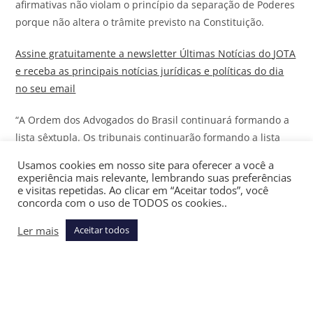
afirmativas não violam o princípio da separação de Poderes
porque não altera o trâmite previsto na Constituição.
Assine gratuitamente a newsletter Últimas Notícias do
JOTA
e receba as principais notícias jurídicas e políticas do dia
no seu email
“A Ordem dos Advogados do Brasil continuará formando a
lista sêxtupla. Os tribunais continuarão formando a lista
tríplice. O chefe do Poder Executivo continuará nomeando.
Usamos cookies em nosso site para oferecer a você a
O que muda é apenas o quadro procedimental mínimo
experiência mais relevante, lembrando suas preferências
dentro do qual essas competências são exercidas”, diz um
e visitas repetidas. Ao clicar em “Aceitar todos”, você
concorda com o uso de TODOS os cookies..
trecho da petição inicial assinada por Joelson Dias e
Margarete Coelho.
Ler mais
Aceitar todos
Em outro trecho, os partidos defendem que o CNJ, o
Conselho Nacional do Ministério Público e o Conselho
Federal da OAB monitorem o cumprimento da decisão.