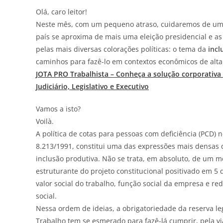
Olá, caro leitor!
Neste mês, com um pequeno atraso, cuidaremos de um
país se aproxima de mais uma eleição presidencial e as
pelas mais diversas colorações políticas: o tema da
incl
caminhos para fazê-lo em contextos econômicos de alta
JOTA
PRO Trabalhista – Conheça a solução corporativa 
Judiciário, Legislativo e Executivo
Vamos a isto?
Voilà.
A política de cotas para pessoas com deficiência (PCD) no
8.213/1991, constitui uma das expressões mais densas 
inclusão produtiva. Não se trata, em absoluto, de um 
estruturante do projeto constitucional positivado em 5
valor social do trabalho, função social da empresa e
social.
Nessa ordem de ideias, a obrigatoriedade da reserva leg
Trabalho tem se esmerado para fazê-lá cumprir, pela vi