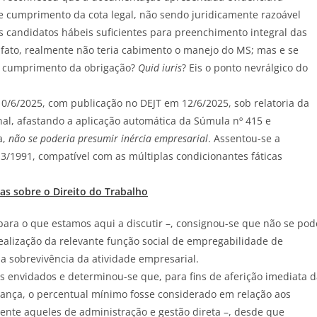
 de cumprimento da cota legal, não sendo juridicamente razoável
es candidatos hábeis suficientes para preenchimento integral das
 fato, realmente não teria cabimento o manejo do MS; mas e se
 o cumprimento da obrigação?
Quid iuris
? Eis o ponto nevrálgico do
0/6/2025, com publicação no DEJT em 12/6/2025, sob relatoria da
nal, afastando a aplicação automática da Súmula nº 415 e
a,
não se poderia presumir inércia empresarial
. Assentou-se a
213/1991, compatível com as múltiplas condicionantes fáticas
ias sobre o Direito do Trabalho
para o que estamos aqui a discutir –, consignou-se que não se pod
ealização da relevante função social de empregabilidade de
ia sobrevivência da atividade empresarial.
s envidados e determinou-se que, para fins de aferição imediata 
ança, o percentual mínimo fosse considerado em relação aos
ente aqueles de administração e gestão direta –, desde que