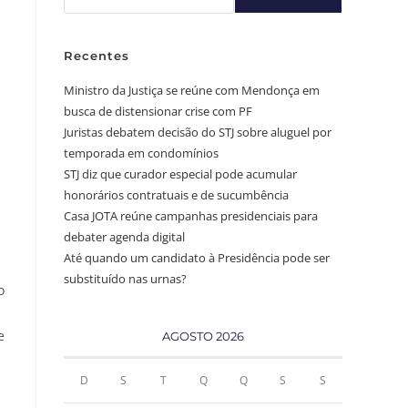
Recentes
Ministro da Justiça se reúne com Mendonça em
busca de distensionar crise com PF
Juristas debatem decisão do STJ sobre aluguel por
temporada em condomínios
STJ diz que curador especial pode acumular
honorários contratuais e de sucumbência
Casa JOTA reúne campanhas presidenciais para
debater agenda digital
Até quando um candidato à Presidência pode ser
substituído nas urnas?
o
e
AGOSTO 2026
D
S
T
Q
Q
S
S