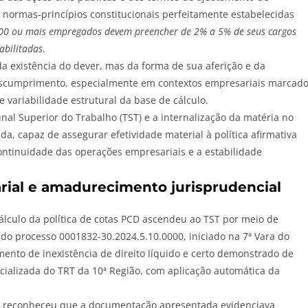
s normas-princípios constitucionais perfeitamente estabelecidas
0 ou mais empregados devem preencher de 2% a 5% de seus cargos
abilitadas
.
a existência do dever, mas da forma de sua aferição e da
descumprimento, especialmente em contextos empresariais marcad
e variabilidade estrutural da base de cálculo.
nal Superior do Trabalho (TST) e a internalização da matéria no
da, capaz de assegurar efetividade material à política afirmativa
ontinuidade das operações empresariais e a estabilidade
arial e amadurecimento jurisprudencial
cálculo da política de cotas PCD ascendeu ao TST por meio de
o processo 0001832-30.2024.5.10.0000, iniciado na 7ª Vara do
mento de inexistência de direito líquido e certo demonstrado de
ecializada do TRT da 10ª Região, com aplicação automática da
se reconheceu que a documentação apresentada evidenciava