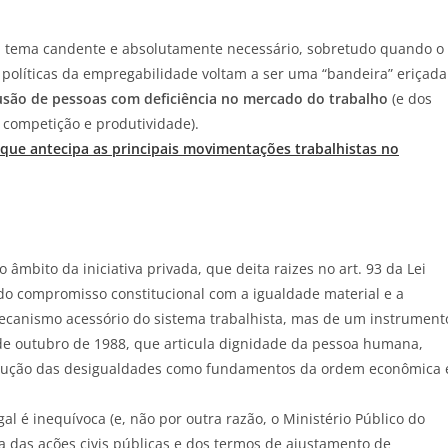
 tema candente e absolutamente necessário, sobretudo quando o
 políticas da empregabilidade voltam a ser uma “bandeira” eriçada
usão de pessoas com deficiência no mercado do trabalho
(e dos
 competição e produtividade).
que antecipa as principais movimentações trabalhistas no
 âmbito da iniciativa privada, que deita raizes no art. 93 da Lei
do compromisso constitucional com a igualdade material e a
mecanismo acessório do sistema trabalhista, mas de um instrument
 de outubro de 1988, que articula dignidade da pessoa humana,
 redução das desigualdades como fundamentos da ordem econômica 
al é inequívoca (e, não por outra razão, o Ministério Público do
a das ações civis públicas e dos termos de ajustamento de