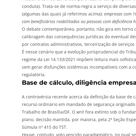
conduta). Trata-se de norma-regra a serviço de diversa
(algumas das quais já referimos acima):
empresas com 10
com beneficiários reabilitados ou pessoas com deficiência h
O debate contemporâneo, portanto, não gira em torno d
calibragem das consequências jurídicas do eventual 
por contratos administrativos, terceirização de serviços 
É nesse cenário que a evolução jurisprudencial do Tribu
regime da Lei 14.133/2021 impõem leitura mais sofistica
sem gerar disfunções sistêmicas incompatíveis com a c
regulatória.
Base de cálculo, diligência empres
A controvérsia recente acerca da definição da base de 
recurso ordinário em mandado de segurança originado d
Trabalho de Brasília/DF. O
writ
fora extinto sob o funda
plano, decisão mantida, por maioria, pela 2ª Seção Esp
Súmula nº 415 do TST.
Houve, contudo, voto vencido paradigmático, no qual 