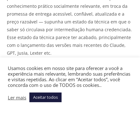
conhecimento prático socialmente relevante, em troca da
promessa de entrega acessível, confiável, atualizada e a
preço razoável — supunha um estado da técnica em que o
saber só circulava por intermediação humana credenciada.
Esse estado da técnica parece ter acabado, principalmente
com o lançamento das versões mais recentes do Claude,
GPT, JusIa, Lexter etc.
E o que está acontecendo é datável, passo a passo. Nos
Usamos cookies em nosso site para oferecer a você a
experiência mais relevante, lembrando suas preferências
anos 2000, os próprios tribunais passaram a oferecer
e visitas repetidas. Ao clicar em “Aceitar todos”, você
consulta processual
online
e, em seguida, o sistema de
push
concorda com o uso de TODOS os cookies..
de andamentos. No instante em que a movimentação
Ler mais
Aceitar todos
processual passou a chegar por e-mail ao advogado,
“acompanhar o processo” deixou, na prática, de ser ato
privativo. Sustentar que um software de monitoramento de
andamentos exerce advocacia provocaria riso até em
sessão de comissão da Ordem — mas era exatamente o
que o advogado fazia em 1994, quando ia ao balcão