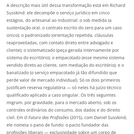
A descrição mais útil dessa transformação está em Richard
Susskind: ele decompõe o serviço jurídico em cinco
estágios, do artesanal ao industrial: o sob medida (a
sustentação oral, o contrato escrito do zero para um caso
único); o padronizado (orientação repetida, cláusulas
reaproveitadas, com contato direto entre advogado e
cliente); o sistematizado (peça gerada internamente por
sistema do escritório); o empacotado (esse mesmo sistema
vendido direto ao cliente, sem mediação do escritório); e o
banalizado (o serviço empacotado já tão difundido que
perde valor de mercado individual). Só os dois primeiros
justificam reserva regulatória — só neles há juízo técnico
qualificado aplicado a caso singular. Os três seguintes
migram, por gravidade, para o mercado aberto, sob os
controles ordinários do consumo, dos dados e do direito
civil. Em
O Futuro das Profissões
(2015), com Daniel Susskind,
ele nomeia o pano de fundo: o pacto fundador das
profissões liberais — exclusividade sobre um corpo de