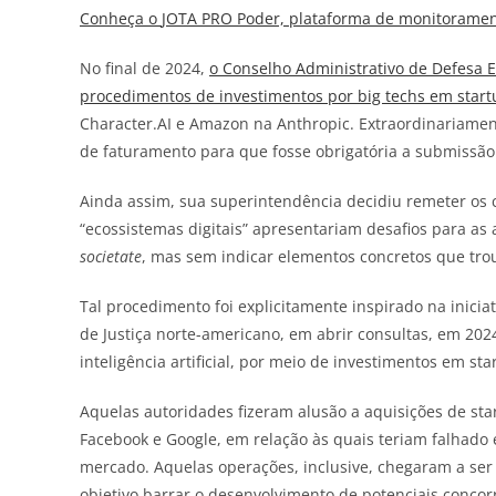
Conheça o
JOTA
PRO Poder, plataforma de monitorament
No final de 2024,
o Conselho Administrativo de Defesa E
procedimentos de investimentos por big techs em start
Character.AI e Amazon na Anthropic. Extraordinariament
de faturamento para que fosse obrigatória a submissão
Ainda assim, sua superintendência decidiu remeter os 
“ecossistemas digitais” apresentariam desafios para as
societate
, mas sem indicar elementos concretos que tr
Tal procedimento foi explicitamente inspirado na inici
de Justiça norte-americano, em abrir consultas, em 20
inteligência artificial, por meio de investimentos em sta
Aquelas autoridades fizeram alusão a aquisições de s
Facebook e Google, em relação às quais teriam falhado
mercado. Aquelas operações, inclusive, chegaram a ser 
objetivo barrar o desenvolvimento de potenciais concor