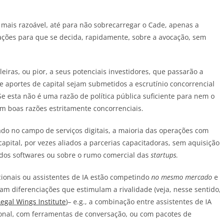
 mais razoável, até para não sobrecarregar o Cade, apenas a
ações para que se decida, rapidamente, sobre a avocação, sem
.
leiras, ou pior, a seus potenciais investidores, que passarão a
 e aportes de capital sejam submetidos a escrutínio concorrencial
 esta não é uma razão de política pública suficiente para nem o
 boas razões estritamente concorrenciais.
ado no campo de serviços digitais, a maioria das operações com
pital, por vezes aliados a parcerias capacitadoras, sem aquisição
 dos softwares ou sobre o rumo comercial das
startups.
onais ou assistentes de IA estão competindo
no mesmo mercado
e
am diferenciações que estimulam a rivalidade (veja, nesse sentido
egal Wings Institute
)– e.g., a combinação entre assistentes de IA
al, com ferramentas de conversação, ou com pacotes de