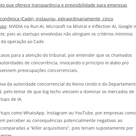
o que oferece transparência e previsibilidade para empresas
conômica (Cade), instaurou, extraordinariamente, cinco
ups
: NVIDIA na Run:AI, Microsoft na Mistral e Inflection AI, Google 
e, pois as startups envolvidas não atingiam os critérios mínimos
 da operação ao Cade.
casos para a atenção do tribunal, por entender que os chamados
 autoridades de concorrência, invocando o princípio
in dubio pro
ouxessem preocupações concorrenciais.
ativa da autoridade concorrencial do Reino Unido e do Departament
24, pelo temor de que big techs viessem a dominar os mercados de
rtups de IA.
tartups como WhatsApp, Instagram ou YouTube, por empresas como
 em perceber as consequências potencialmente negativas ao
comparadas a “killer acquisitions”, pois teriam supostamente por
rentes.