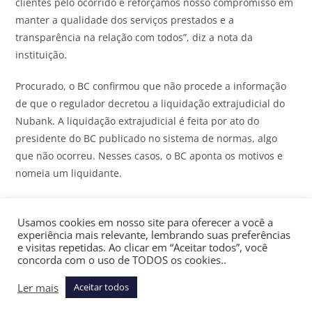
clientes pelo ocorrido e reforçamos nosso compromisso em
manter a qualidade dos serviços prestados e a
transparência na relação com todos”, diz a nota da
instituição.
Procurado, o BC confirmou que não procede a informação
de que o regulador decretou a liquidação extrajudicial do
Nubank. A liquidação extrajudicial é feita por ato do
presidente do BC publicado no sistema de normas, algo
que não ocorreu. Nesses casos, o BC aponta os motivos e
nomeia um liquidante.
Assine gratuitamente a newsletter Últimas Notícias do
JOTA
Usamos cookies em nosso site para oferecer a você a
e receba as principais notícias jurídicas e políticas do dia
experiência mais relevante, lembrando suas preferências
no seu email
e visitas repetidas. Ao clicar em “Aceitar todos”, você
concorda com o uso de TODOS os cookies..
Ler mais
Aceitar todos
VOCÊ TAMBÉM PODE GOSTAR