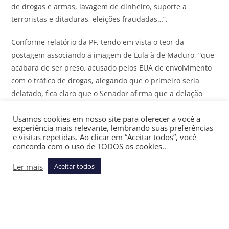
de drogas e armas, lavagem de dinheiro, suporte a
terroristas e ditaduras, eleições fraudadas…”.
Conforme relatório da PF, tendo em vista o teor da
postagem associando a imagem de Lula à de Maduro, “que
acabara de ser preso, acusado pelos EUA de envolvimento
com o tráfico de drogas, alegando que o primeiro seria
delatado, fica claro que o Senador afirma que a delação
seria feita por Nicolás Maduro, e que, no entendimento do
Usamos cookies em nosso site para oferecer a você a
Senador, os crimes pelos quais o Presidente Lula seria
experiência mais relevante, lembrando suas preferências
delatado estão listados na sequência da postagem, quais
e visitas repetidas. Ao clicar em “Aceitar todos”, você
sejam, tráfico internacional de drogas e armas, lavagem de
concorda com o uso de TODOS os cookies..
dinheiro, suporte a terroristas e ditaduras e eleições
Ler mais
Aceitar todos
fraudadas”.
Moraes abriu a investigação após representação do
Ministério da Justiça, com o apoio da Polícia Federal e com
parecer favorável da PGR.