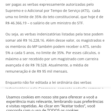
ser pagas as verbas expressamente autorizadas pelo
Supremo e o Adicional por Tempo de Serviço (ATS), cada
uma no limite de 35% do teto constitucional, que hoje é de
R$ 46.366,19 – o salário de um ministro do STF.
Ou seja, as verbas indenizatórias listadas pela tese podem
somar até R$ 16.228,16. Além desse valor, os magistrados e
os membros do MP também podem receber o ATS, sendo
5% a cada 5 anos, no limite de 35%. Por esses cálculos, o
máximo a ser recebido por um magistrado com carreira
avançada é de R$ 78.528. Atualmente, a média de
remuneração é de R$ 95 mil mensais.
Enquanto não for editada a lei ordinária das verbas
indenizatórias pelo Congresso, somente poderão compor a
remuneração da magistratura e do Ministério Público:
Usamos cookies em nosso site para oferecer a você a
d
iárias; a
juda de custo em caso de remoção, promoção ou
experiência mais relevante, lembrando suas preferências
e visitas repetidas. Ao clicar em “Aceitar todos”, você
nomeação que importe em alteração do domicílio legal; p
ro
concorda com o uso de TODOS os cookies..