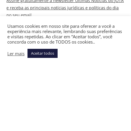
Assine gratuitamente a newsletter Últimas Notícias do
JOTA
e receba as principais notícias jurídicas e políticas do dia
no seu email
Usamos cookies em nosso site para oferecer a você a
Na lista dos piores do ranking, o presidente peruano José
experiência mais relevante, lembrando suas preferências
María Balcázar, tem a pior avaliação da região, com apenas
e visitas repetidas. Ao clicar em “Aceitar todos”, você
concorda com o uso de TODOS os cookies..
20,5% de imagem positiva. Delcy Rodríguez, da Venezuela,
aparece com 24,1%, enquanto o presidente da Argentina,
Ler mais
Aceitar todos
Javier Milei, ocupa a 16ª posição, com 34,8% de avaliação
positiva.
VOCÊ TAMBÉM PODE GOSTAR
A agenda da regulação digital em 2026: o que
estará em jogo
janeiro 25, 2026