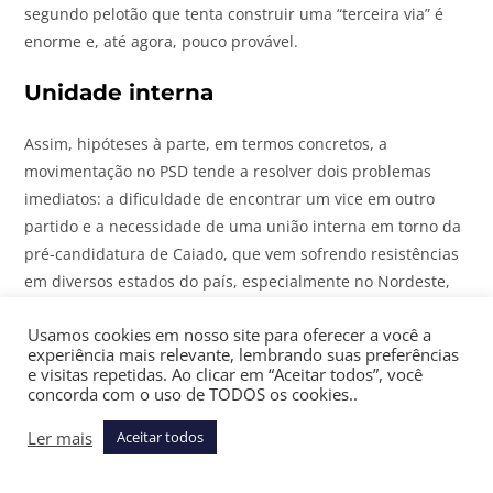
segundo pelotão que tenta construir uma “terceira via” é
enorme e, até agora, pouco provável.
Unidade interna
Assim, hipóteses à parte, em termos concretos, a
movimentação no PSD tende a resolver dois problemas
imediatos: a dificuldade de encontrar um vice em outro
partido e a necessidade de uma união interna em torno da
pré-candidatura de Caiado, que vem sofrendo resistências
em diversos estados do país, especialmente no Nordeste,
onde a governadora Raquel Lyra (PSD-PE), por exemplo,
Usamos cookies em nosso site para oferecer a você a
apoiará Lula.
experiência mais relevante, lembrando suas preferências
e visitas repetidas. Ao clicar em “Aceitar todos”, você
Caiado, Kassab e dirigentes do PSD procuraram outros
concorda com o uso de TODOS os cookies..
partidos do Centrão para compor a chapa, como o MDB, o
Ler mais
Aceitar todos
Republicanos e a federação União-PP. Em linhas gerais,
ouviram que a tendência é permanecer fora da polarização