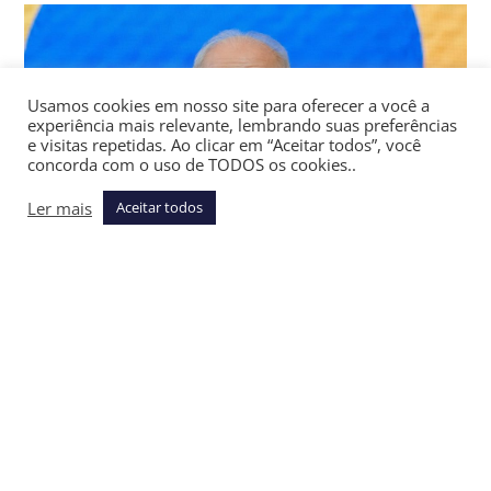
Usamos cookies em nosso site para oferecer a você a
experiência mais relevante, lembrando suas preferências
e visitas repetidas. Ao clicar em “Aceitar todos”, você
concorda com o uso de TODOS os cookies..
Ler mais
Aceitar todos
Lula em evento no Planalto nesta quarta (10/6) / Crédito:
Ricardo Stuckert/Presidência da República
O script da eleição presidencial deste ano tem saído
exatamente como roteirizado por Lula — que, apesar de
alguns sobressaltos previstos na trama, segue na ponta
das pesquisas e recuperou o favoritismo abalado entre
março e maio,
Beto Bombig escreve em sua coluna no