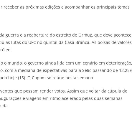
 receber as próximas edições e acompanhar os principais temas
da guerra e a reabertura do estreito de Ormuz, que deve acontece
iu às lutas do UFC no quintal da Casa Branca. As bolsas de valores
róleo.
odo o mundo, o governo ainda lida com um cenário em deterioração
o, com a mediana de expectativas para a Selic passando de 12,25
gada hoje (15). O Copom se reúne nesta semana.
á eventos que possam render votos. Assim que voltar da cúpula do
naugurações e viagens em ritmo acelerado pelas duas semanas
bida.