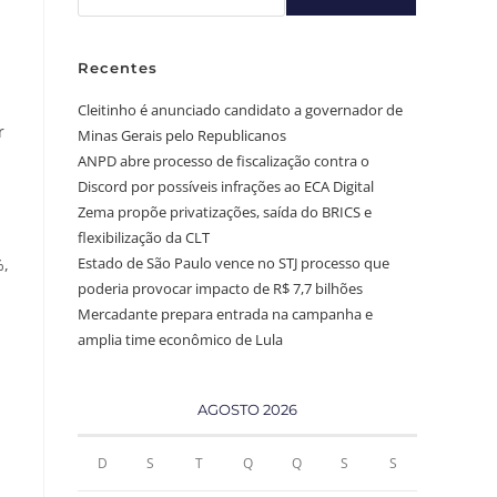
Recentes
Cleitinho é anunciado candidato a governador de
r
Minas Gerais pelo Republicanos
ANPD abre processo de fiscalização contra o
Discord por possíveis infrações ao ECA Digital
Zema propõe privatizações, saída do BRICS e
,
flexibilização da CLT
Estado de São Paulo vence no STJ processo que
%,
poderia provocar impacto de R$ 7,7 bilhões
Mercadante prepara entrada na campanha e
amplia time econômico de Lula
AGOSTO 2026
D
S
T
Q
Q
S
S