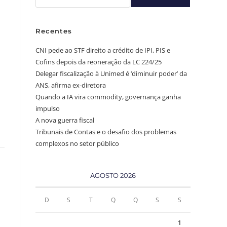
Recentes
CNI pede ao STF direito a crédito de IPI, PIS e
Cofins depois da reoneração da LC 224/25
Delegar fiscalização à Unimed é ‘diminuir poder’ da
ANS, afirma ex-diretora
Quando a IA vira commodity, governança ganha
impulso
A nova guerra fiscal
Tribunais de Contas e o desafio dos problemas
complexos no setor público
AGOSTO 2026
D
S
T
Q
Q
S
S
1