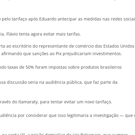
o pelo tarifaço após Eduardo antecipar as medidas nas redes socia
, Flávio tenta agora evitar mais tarifas.
ta ao escritório do representante de comércio dos Estados Unidos
e afirmando que sanções ao Pix prejudicariam investimentos.
ndo taxas de 50% foram impostas sobre produtos brasileiros
essa discussão seria na audiência pública, que faz parte da
avés do Itamaraty, para tentar evitar um novo tarifaço.
udiência por considerar que isso legitimaria a investigação — que 
a sexta (3), a prisão domiciliar de Jair Bolsonaro, que cumpre