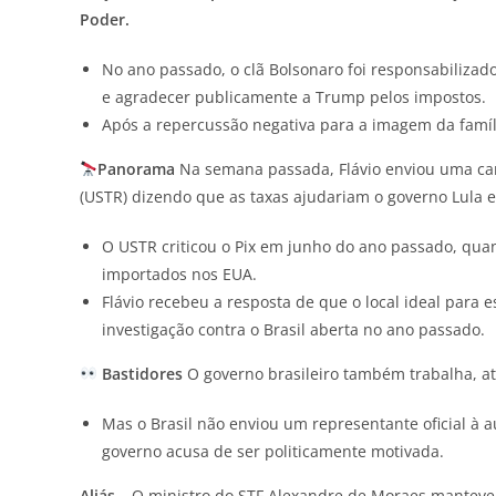
Poder.
No ano passado, o clã Bolsonaro foi responsabilizad
e agradecer publicamente a Trump pelos impostos.
Após a repercussão negativa para a imagem da família
Panorama
Na semana passada, Flávio enviou uma car
(USTR) dizendo que as taxas ajudariam o governo Lula 
O USTR criticou o Pix em junho do ano passado, qua
importados nos EUA.
Flávio recebeu a resposta de que o local ideal para 
investigação contra o Brasil aberta no ano passado.
Bastidores
O governo brasileiro também trabalha, atr
Mas o Brasil não enviou um representante oficial à a
governo acusa de ser politicamente motivada.
Aliás…
O ministro do STF Alexandre de Moraes manteve, n