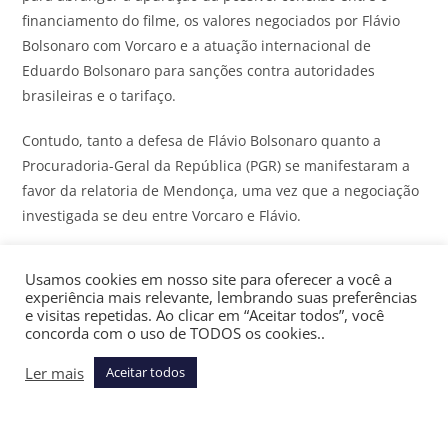
financiamento do filme, os valores negociados por Flávio
Bolsonaro com Vorcaro e a atuação internacional de
Eduardo Bolsonaro para sanções contra autoridades
brasileiras e o tarifaço.
Contudo, tanto a defesa de Flávio Bolsonaro quanto a
Procuradoria-Geral da República (PGR) se manifestaram a
favor da relatoria de Mendonça, uma vez que a negociação
investigada se deu entre Vorcaro e Flávio.
Assine gratuitamente a newsletter Últimas Notícias do
JOTA
Usamos cookies em nosso site para oferecer a você a
e receba as principais notícias jurídicas e políticas do dia
experiência mais relevante, lembrando suas preferências
no seu email
e visitas repetidas. Ao clicar em “Aceitar todos”, você
concorda com o uso de TODOS os cookies..
Fachin concordou com a argumentação. “Com efeito, os
Ler mais
Aceitar todos
episódios que são referidos nesta ‘comunicação de crime’
coincidem com o objeto de outras investigações sob a
relatoria do Ministro André Mendonça”, escreveu.