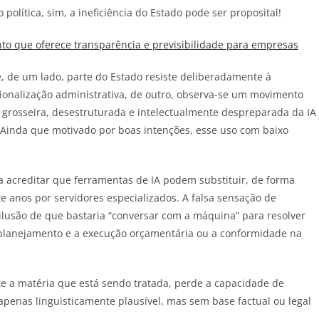
olítica, sim, a ineficiência do Estado pode ser proposital!
o que oferece transparência e previsibilidade para empresas
 de um lado, parte do Estado resiste deliberadamente à
cionalização administrativa, de outro, observa-se um movimento
o grosseira, desestruturada e intelectualmente despreparada da IA
. Ainda que motivado por boas intenções, esse uso com baixo
acreditar que ferramentas de IA podem substituir, de forma
 anos por servidores especializados. A falsa sensação de
lusão de que bastaria “conversar com a máquina” para resolver
planejamento e a execução orçamentária ou a conformidade na
 a matéria que está sendo tratada, perde a capacidade de
apenas linguisticamente plausível, mas sem base factual ou legal