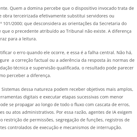
te. Quem a domina percebe que o dispositivo invocado trata de
e obra terceirizada efetivamente substitui servidores ou
nº 101/2000; que desconsidera as orientações da Secretaria do
e que o precedente atribuído ao Tribunal não existe. A diferença
raz para a leitura.
icar o erro quando ele ocorre, e essa é a falha central. Não há,
ure a correção factual ou a aderência da resposta às normas de
lidação técnica e supervisão qualificada, o resultado pode parecer
mo perceber a diferença.
. Sistemas dessa natureza podem receber objetivos mais amplos,
ferramentas digitais e executar etapas sucessivas com menor
pode se propagar ao longo de todo o fluxo com cascata de erros,
ões ou atos administrativos. Por essa razão, agentes de IA exigem
mo restrição de permissões, segregação de funções, registros de
ntes controlados de execução e mecanismos de interrupção.