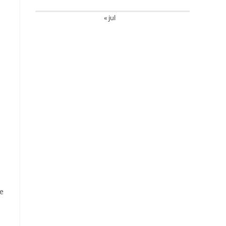
« jul
m
te