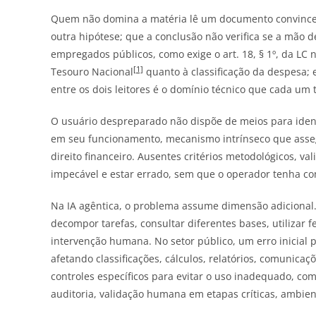
Quem não domina a matéria lê um documento convincen
outra hipótese; que a conclusão não verifica se a mão d
empregados públicos, como exige o art. 18, § 1º, da LC 
[1]
Tesouro Nacional
quanto à classificação da despesa; 
entre os dois leitores é o domínio técnico que cada um t
O usuário despreparado não dispõe de meios para identif
em seu funcionamento, mecanismo intrínseco que asseg
direito financeiro. Ausentes critérios metodológicos, va
impecável e estar errado, sem que o operador tenha co
Na IA agêntica, o problema assume dimensão adicional
decompor tarefas, consultar diferentes bases, utilizar 
intervenção humana. No setor público, um erro inicial 
afetando classificações, cálculos, relatórios, comunicaç
controles específicos para evitar o uso inadequado, co
auditoria, validação humana em etapas críticas, ambie