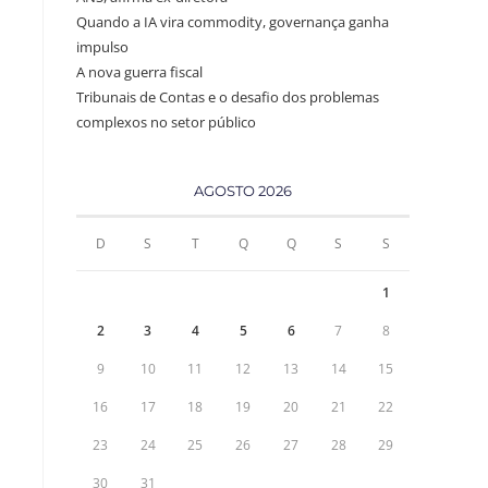
Quando a IA vira commodity, governança ganha
impulso
A nova guerra fiscal
Tribunais de Contas e o desafio dos problemas
complexos no setor público
AGOSTO 2026
D
S
T
Q
Q
S
S
1
2
3
4
5
6
7
8
9
10
11
12
13
14
15
16
17
18
19
20
21
22
23
24
25
26
27
28
29
30
31