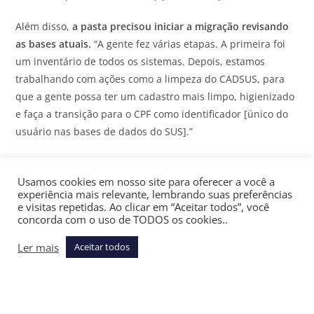
Além disso,
a pasta precisou iniciar a migração revisando
as bases atuais.
“A gente fez várias etapas. A primeira foi
um inventário de todos os sistemas. Depois, estamos
trabalhando com ações como a limpeza do CADSUS, para
que a gente possa ter um cadastro mais limpo, higienizado
e faça a transição para o CPF como identificador [único do
usuário nas bases de dados do SUS].”
Dados abertos de doenças crônicas
Usamos cookies em nosso site para oferecer a você a
experiência mais relevante, lembrando suas preferências
A secretária confirmou ainda
haver uma expectativa de
e visitas repetidas. Ao clicar em “Aceitar todos”, você
publicação de dados de doenças crônicas
no Portal de
concorda com o uso de TODOS os cookies..
Dados Abertos do Ministério da Saúde. O prazo, porém,
Ler mais
ainda não está definido. Atualmente, o portal já traz
Aceitar todos
informações sobre câncer. “A gente tem uma meta, porque
todo o lançamento dos conjuntos de dados abertos passa
por tratamento, verificação da integridade de dados, como