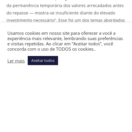
da permanência temporária dos valores arrecadados antes
do repasse — mostra-se insuficiente diante do elevado
investimento necessário”. Esse foi um dos temas abordados
pela especialista durante o evento da Associação Brasileira
Usamos cookies em nosso site para oferecer a você a
de Advocacia Tributária (Abat), na última sexta-feira (8/5),
experiência mais relevante, lembrando suas preferências
em São Paulo, com a participação do
JOTA
.
e visitas repetidas. Ao clicar em “Aceitar todos”, você
concorda com o uso de TODOS os cookies..
A advogada chama a atenção para dois problemas graves
Ler mais
Aceitar todos
decorrentes da medida. “Transfere à rede um alto grau de
insegurança remuneratória, pois a remuneração passaria a
variar conforme a Selic, cuja tendência atual acredita-se ser
de queda; é inadequado do ponto de vista sistêmico, já que
poderia criar incentivo à retenção dos recursos por até 72
horas, que é o prazo máximo previsto na Lei
Complementar, quando o objetivo de todos é implementar
o
split payment
denominado super inteligente, capaz de
consultar os créditos e calcular a retenção de forma
simultânea à liquidação financeira”.