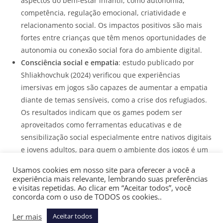
aspectos do bem-estar infantil, como autonomia,
competência, regulação emocional, criatividade e
relacionamento social. Os impactos positivos são mais
fortes entre crianças que têm menos oportunidades de
autonomia ou conexão social fora do ambiente digital.
Consciência social e empatia
: estudo publicado por
Shliakhovchuk (2024) verificou que experiências
imersivas em jogos são capazes de aumentar a empatia
diante de temas sensíveis, como a crise dos refugiados.
Os resultados indicam que os games podem ser
aproveitados como ferramentas educativas e de
sensibilização social especialmente entre nativos digitais
e jovens adultos, para quem o ambiente dos jogos é um
espaço cotidiano de interação.
Usamos cookies em nosso site para oferecer a você a
experiência mais relevante, lembrando suas preferências
As evidências sugerem que, ao lado das políticas voltadas à
e visitas repetidas. Ao clicar em “Aceitar todos”, você
mitigação de riscos, há espaço para pensar como os games
concorda com o uso de TODOS os cookies..
podem ser aproveitados como instrumentos de
Ler mais
Aceitar todos
aprendizado e bem-estar. Reconhecer essa dimensão é