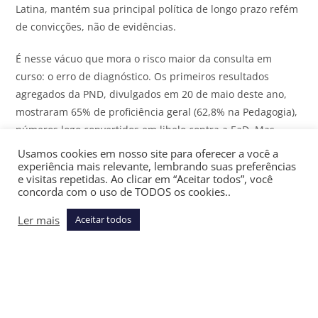
Latina, mantém sua principal política de longo prazo refém
de convicções, não de evidências.
É nesse vácuo que mora o risco maior da consulta em
curso: o erro de diagnóstico. Os primeiros resultados
agregados da PND, divulgados em 20 de maio deste ano,
mostraram 65% de proficiência geral (62,8% na Pedagogia),
números logo convertidos em libelo contra a EaD. Mas
alunos presenciais e a distância possuem perfis distintos:
Usamos cookies em nosso site para oferecer a você a
os primeiros são, em média, mais jovens, trabalham menos
experiência mais relevante, lembrando suas preferências
e visitas repetidas. Ao clicar em “Aceitar todos”, você
horas, têm maior nível socioeconômico e trajetórias
concorda com o uso de TODOS os cookies..
escolares menos acidentadas.
Ler mais
Aceitar todos
Comparar os dois grupos sem ajustar por essas diferenças
é atribuir à modalidade o que pertence à desigualdade: o
clássico viés de seleção. A própria prova alerta contra
leituras apressadas: a proficiência variou de 80,2% em
ciências humanas a 45,9% em matemática, amplitude