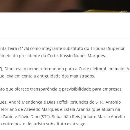
ta-feira (11/6) como integrante substituto do Tribunal Superior
gabinete do presidente da Corte, Kassio Nunes Marques.
), Dino teve o nome referendado para a Corte eleitoral em maio. A
que leva em conta a antiguidade dos magistrados.
o que oferece transparência e previsibilidade para empresas
es, André Mendonça e Dias Toffoli (oriundos do STF), Antonio
) e Floriano de Azevedo Marques e Estela Aranha (que atuam na
 Zanin e Flávio Dino (STF), Sebastião Reis Júnior e Marco Aurélio
o outro posto de jurista substituto está vago.