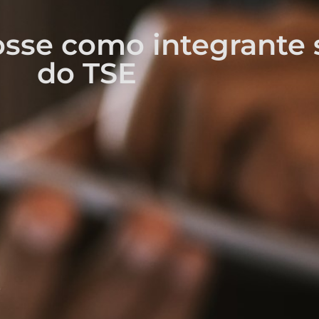
osse como integrante 
do TSE