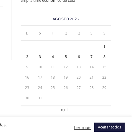
amplia time econômico de Lula
AGOSTO 2026
D
S
T
Q
Q
S
S
1
2
3
4
5
6
7
8
9
10
11
12
13
14
15
16
17
18
19
20
21
22
23
24
25
26
27
28
29
30
31
« jul
das.
Ler mais
Aceitar todos