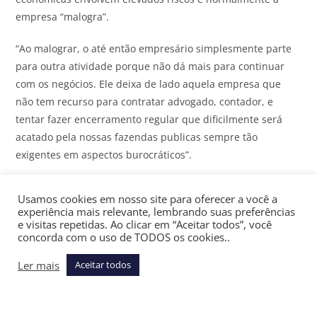
empresa “malogra”.
“Ao malograr, o até então empresário simplesmente parte
para outra atividade porque não dá mais para continuar
com os negócios. Ele deixa de lado aquela empresa que
não tem recurso para contratar advogado, contador, e
tentar fazer encerramento regular que dificilmente será
acatado pela nossas fazendas publicas sempre tão
exigentes em aspectos burocráticos”.
Assine gratuitamente a newsletter Últimas Notícias do
JOTA
Usamos cookies em nosso site para oferecer a você a
e receba as principais notícias jurídicas e políticas do dia
experiência mais relevante, lembrando suas preferências
no seu email
e visitas repetidas. Ao clicar em “Aceitar todos”, você
concorda com o uso de TODOS os cookies..
Indício de desvio de finalidade
Ler mais
Aceitar todos
A divergência apresentada pela ministra Nancy Andrighi
ficou vencida. Ela havia proposto uma ampliação do alcance