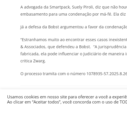
A advogada da Smartpack, Suely Piroli, diz que não houv
embasamento para uma condenação por má-fé. Ela diz q
Já a defesa da Bobst argumentou a favor da condenação
“Estranhamos muito ao encontrar esses casos inexistente
& Associados, que defendeu a Bobst. “A jurisprudência 
fabricada, ela pode influenciar o Judiciário de maneira 
critica Zwarg.
O processo tramita com o número 1078935-57.2025.8.2
Usamos cookies em nosso site para oferecer a você a experiên
VOCÊ TAMBÉM PODE GOSTAR
Ao clicar em “Aceitar todos”, você concorda com o uso de TO
Quem são os possíveis
Acórdão 
candidatos a governador do
Bolson
Ceará nas eleições 2026
decisã