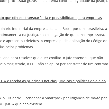
aude processual gravíssima”, atenta contra a dignidade da Justiça,
o que oferece transparência e previsibilidade para empresas
nário industrial da empresa italiana Bobst por uma brasileira, a
 Latinoamerica na Justiça, sob a alegação de que uma impressora,
so e apresentou defeitos. A empresa pedia aplicação do Código de
das pelos problemas.
taliana para resolver qualquer conflito, o juiz entendeu que não
sse o magistrado, o CDC não se aplica por ser tratar de um contrato
JOTA
e receba as principais notícias jurídicas e políticas do dia no
 o juiz decidiu condenar a Smartpack por litigância de má-fé por
do TJMG – que não existem.