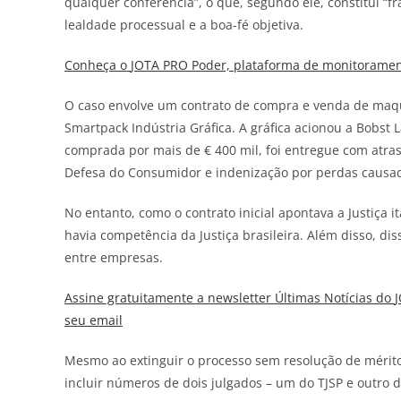
qualquer conferência”, o que, segundo ele, constitui “fr
lealdade processual e a boa-fé objetiva.
Conheça o
JOTA
PRO Poder, plataforma de monitorament
O caso envolve um contrato de compra e venda de maqui
Smartpack Indústria Gráfica. A gráfica acionou a Bobst
comprada por mais de € 400 mil, foi entregue com atra
Defesa do Consumidor e indenização por perdas causa
No entanto, como o contrato inicial apontava a Justiça i
havia competência da Justiça brasileira. Além disso, di
entre empresas.
Assine gratuitamente a newsletter Últimas Notícias do
seu email
Mesmo ao extinguir o processo sem resolução de mérito,
incluir números de dois julgados –
um do TJSP e outro 