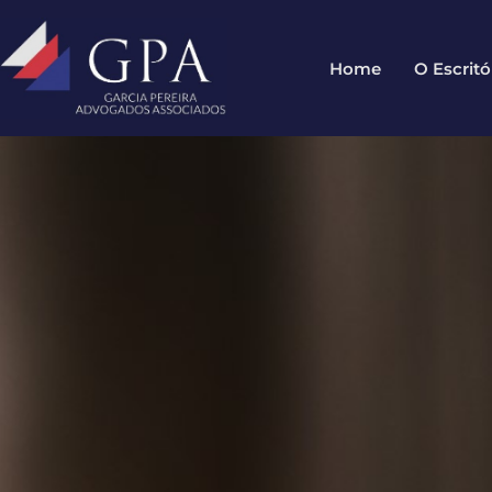
Home
O Escritó