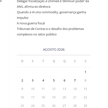
 a
Delegar fiscalização à Unimed é ‘diminuir poder’ da
ANS, afirma ex-diretora
Quando a IA vira commodity, governança ganha
impulso
A nova guerra fiscal
Tribunais de Contas e o desafio dos problemas
complexos no setor público
AGOSTO 2026
D
S
T
Q
Q
S
S
1
2
3
4
5
6
7
8
9
10
11
12
13
14
15
16
17
18
19
20
21
22
23
24
25
26
27
28
29