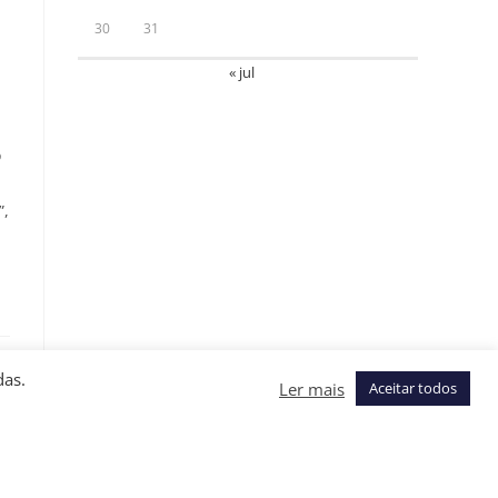
30
31
« jul
o
”,
das.
Ler mais
Aceitar todos