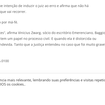
e intenção de induzir o juiz ao erro e afirma que não há
ue vai recorrer.
 por má-fé.
s”, afirma Vinicius Zwarg, sócio do escritório Emerenciano, Baggi
tem um papel no processo civil. E quando ela é distorcida ou
indevida. Tanto que a Justiça entendeu no caso que foi muito grave
6.0100
cia mais relevante, lembrando suas preferências e visitas repeti
DOS os cookies..
de recurso de Jair
STJ: jornal divulgar resultado
aro é publicado e
errado da Mega gera
o sobre prisão se
dissabor, mas não