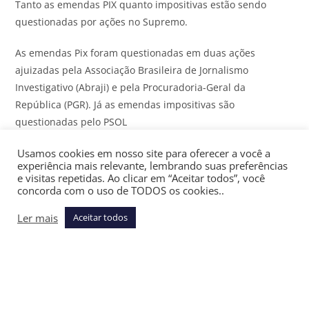
Tanto as emendas PIX quanto impositivas estão sendo
questionadas por ações no Supremo.
As emendas Pix foram questionadas em duas ações
ajuizadas pela Associação Brasileira de Jornalismo
Investigativo (Abraji) e pela Procuradoria-Geral da
República (PGR). Já as emendas impositivas são
questionadas pelo PSOL
Assine gratuitamente a newsletter Últimas Notícias do
JOTA
Usamos cookies em nosso site para oferecer a você a
experiência mais relevante, lembrando suas preferências
e receba as principais notícias jurídicas e políticas do dia
e visitas repetidas. Ao clicar em “Aceitar todos”, você
no seu email
concorda com o uso de TODOS os cookies..
Ler mais
Aceitar todos
Para 2027, o governo previu cerca de R$ 44 bilhões para
emendas impositivas na Lei de Diretrizes Orçamentárias.
As ações no STF que tratam das emendas impositivas são
as ADIs
7697
,
7688
e
7695
.