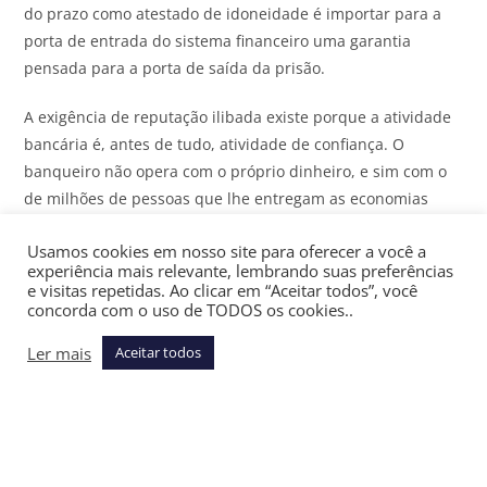
do prazo como atestado de idoneidade é importar para a
porta de entrada do sistema financeiro uma garantia
pensada para a porta de saída da prisão.
A exigência de reputação ilibada existe porque a atividade
bancária é, antes de tudo, atividade de confiança. O
banqueiro não opera com o próprio dinheiro, e sim com o
de milhões de pessoas que lhe entregam as economias
sem ter como fiscalizar o que ele faz com elas, e por isso o
Usamos cookies em nosso site para oferecer a você a
Estado deveria postar-se como guardião desse pacto tácito.
experiência mais relevante, lembrando suas preferências
e visitas repetidas. Ao clicar em “Aceitar todos”, você
O exame da reputação é, por natureza, preventivo, olha
concorda com o uso de TODOS os cookies..
para a frente e pergunta qual o risco de entregar a chave
Ler mais
Aceitar todos
do cofre a alguém. Não pode contentar-se com a ficha de
condenações, que registra apenas o que o sistema penal
conseguiu provar dentro de prazos que ele próprio não
cumpre. Tem-se de olhar a história inteira, os indícios, os
processos extintos pelo tempo, os padrões de conduta,