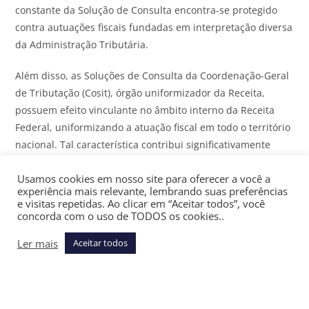
constante da Solução de Consulta encontra-se protegido
contra autuações fiscais fundadas em interpretação diversa
da Administração Tributária.
Além disso, as Soluções de Consulta da Coordenação-Geral
de Tributação (Cosit), órgão uniformizador da Receita,
possuem efeito vinculante no âmbito interno da Receita
Federal, uniformizando a atuação fiscal em todo o território
nacional. Tal característica contribui significativamente
para redução de divergências interpretativas regionais e
Usamos cookies em nosso site para oferecer a você a
incremento da previsibilidade das decisões
experiência mais relevante, lembrando suas preferências
administrativas.
e visitas repetidas. Ao clicar em “Aceitar todos”, você
concorda com o uso de TODOS os cookies..
Cumpre observar, contudo, que o efeito vinculante não
Ler mais
Aceitar todos
impede eventual revisão futura do entendimento
fazendário. Nessa hipótese, a alteração interpretativa
somente poderá produzir efeitos prospectivos, em respeito
aos princípios da proteção da confiança legítima e da