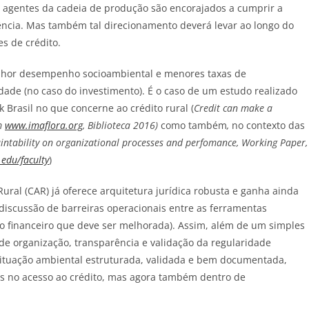
s agentes da cadeia de produção são encorajados a cumprir a
ciência. Mas também tal direcionamento deverá levar ao longo do
s de crédito.
elhor desempenho socioambiental e menores taxas de
dade (no caso do investimento). É o caso de um estudo realizado
Brasil no que concerne ao crédito rural (
Credit can make a
em
www.imaflora.org
, Biblioteca 2016)
como também
,
no contexto das
aintability on organizational processes and perfomance, Working Paper,
edu/faculty
)
ral (CAR) já oferece arquitetura jurídica robusta e ganha ainda
discussão de barreiras operacionais entre as ferramentas
do financeiro que deve ser melhorada). Assim, além de um simples
de organização, transparência e validação da regularidade
ituação ambiental estruturada, validada e bem documentada,
as no acesso ao crédito, mas agora também dentro de