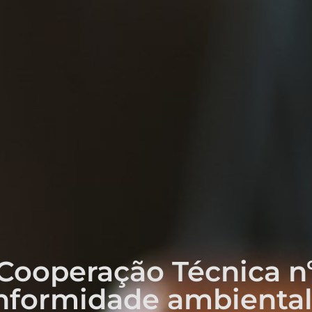
ooperação Técnica nº
nformidade ambienta