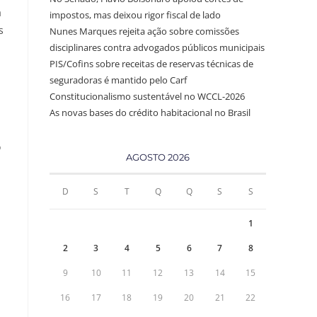
a
impostos, mas deixou rigor fiscal de lado
s
Nunes Marques rejeita ação sobre comissões
disciplinares contra advogados públicos municipais
PIS/Cofins sobre receitas de reservas técnicas de
seguradoras é mantido pelo Carf
Constitucionalismo sustentável no WCCL-2026
As novas bases do crédito habitacional no Brasil
o
AGOSTO 2026
D
S
T
Q
Q
S
S
1
2
3
4
5
6
7
8
9
10
11
12
13
14
15
16
17
18
19
20
21
22