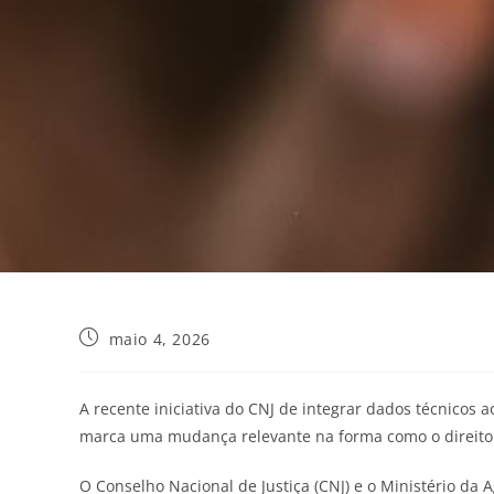
maio 4, 2026
A recente iniciativa do CNJ de integrar dados técnicos a
marca uma mudança relevante na forma como o direito 
O Conselho Nacional de Justiça (CNJ) e o Ministério da