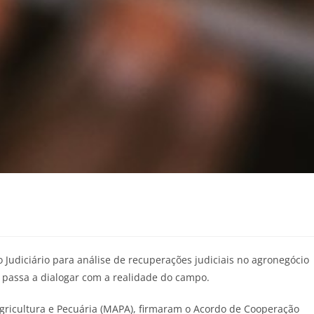
o Judiciário para análise de recuperações judiciais no agronegócio
passa a dialogar com a realidade do campo.
 Agricultura e Pecuária (MAPA), firmaram o Acordo de Cooperação