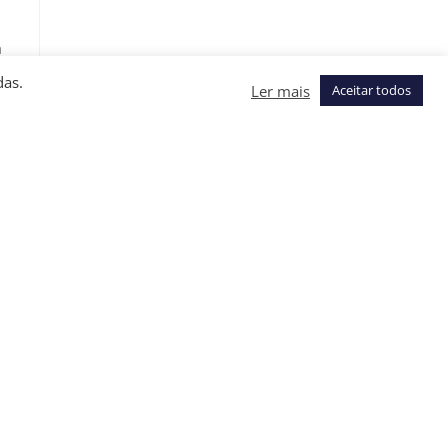
a
das.
Ler mais
Aceitar todos
o
e
o
o
 é
o