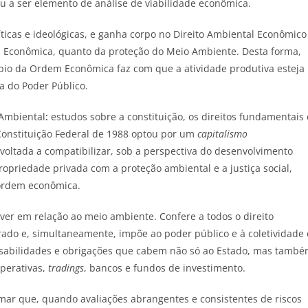
u a ser elemento de análise de viabilidade econômica.
íticas e ideológicas, e ganha corpo no Direito Ambiental Econômico
m Econômica, quanto da proteção do Meio Ambiente. Desta forma,
pio da Ordem Econômica faz com que a atividade produtiva esteja
a do Poder Público.
l Ambiental
:
estudos sobre a constituição, os direitos fundamentais 
 Constituição Federal de 1988 optou por um
capitalismo
, voltada a compatibilizar, sob a perspectiva do desenvolvimento
 propriedade privada com a proteção ambiental e a justiça social,
ordem econômica.
ver em relação ao meio ambiente. Confere a todos o direito
do e, simultaneamente, impõe ao poder público e à coletividade 
nsabilidades e obrigações que cabem não só ao Estado, mas tamb
operativas,
tradings
, bancos e fundos de investimento.
rmar que, quando avaliações abrangentes e consistentes de riscos