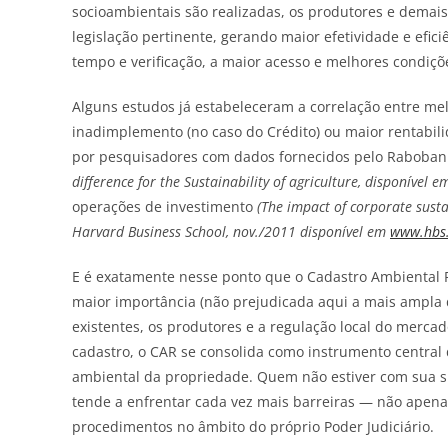
socioambientais são realizadas, os produtores e demai
legislação pertinente, gerando maior efetividade e efi
tempo e verificação, a maior acesso e melhores condiçõe
Alguns estudos já estabeleceram a correlação entre m
inadimplemento (no caso do Crédito) ou maior rentabili
por pesquisadores com dados fornecidos pelo Rabobank 
difference for the Sustainability of agriculture, disponível 
operações de investimento
(The impact of corporate sust
Harvard Business School, nov./2011 disponível em
www.hbs.
E é exatamente nesse ponto que o Cadastro Ambiental Ru
maior importância (não prejudicada aqui a mais ampla 
existentes, os produtores e a regulação local do merca
cadastro, o CAR se consolida como instrumento central 
ambiental da propriedade. Quem não estiver com sua s
tende a enfrentar cada vez mais barreiras — não apen
procedimentos no âmbito do próprio Poder Judiciário.